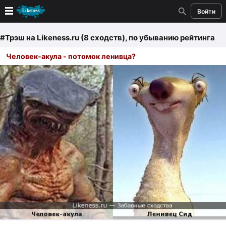
Войти
Новые
#Трэш
на Likeness.ru (8 сходств)
, по убыванию рейтинга
Человек-акула - потомок ленивца?
Лучшие
Голосование
Кандидаты
Случайное сходство 👍
Создать сходство
Для публикации необходима авторизация
Поиск