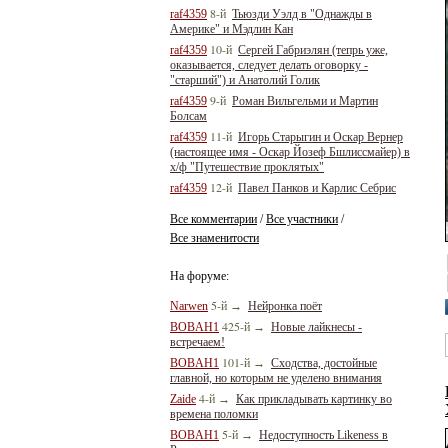
8-й
raf4359
Тьюзди Уэлд в "Однажды в
Америке" и Мэдлин Кан
10-й
raf4359
Сергей Габриэлян (тепрь уже,
оказывается, следует делать оговорку -
"старший") и Анатолий Голик
9-й
raf4359
Роман Вильгельми и Мартин
Болсам
11-й
raf4359
Игорь Старыгин и Оскар Вернер
(настоящее имя - Оскар Йозеф Бшлиссмайер) в
х/ф "Путешествие проклятых"
12-й
raf4359
Павел Панков и Карлис Себрис
Все комментарии
Все участники
/
/
Все знаменитости
На форуме:
5-й
Narwen
→
Нейронка поёт
425-й
BOBAH1
→
Новые лайкнесы -
встречаем!
101-й
BOBAH1
→
Сходства, достойные
главной, но которым не уделено внимания
4-й
Zaide
→
Как прикладывать картинку во
времена поломки
5-й
BOBAH1
→
Недоступность Likeness в