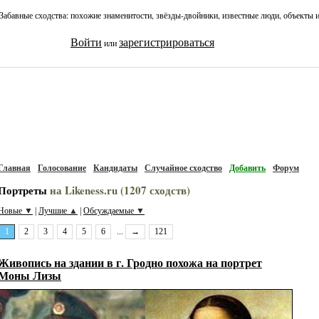
Забавные сходства: похожие знаменитости, звёзды-двойники, известные люди, объекты 
Войти
зарегистрироваться
или
Главная
Голосование
Кандидаты
Случайное сходство
Добавить
Форум
Портреты
на Likeness.ru (1207 сходств)
Новые
▼
Лучшие
▲
Обсуждаемые
▼
|
|
1
2
3
4
5
6
...
→
121
Живопись на здании в г. Гродно похожа на портрет
Моны Лизы