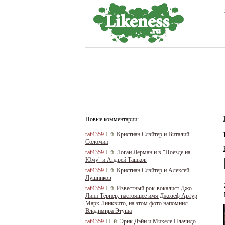
Новые комментарии:
1-й
raf4359
Кристиан Слэйтер и Виталий
Соломин
1-й
raf4359
Логан Лерман и в "Поезде на
Юму" и Андрей Ташков
1-й
raf4359
Кристиан Слэйтер и Алексей
Лушников
1-й
raf4359
Известный рок-вокалист Джо
Линн Тёрнер, настоящее имя Джозеф Артур
Марк Линквито, на этом фото напомнил
Владимира Этуша
11-й
raf4359
Эрик Дэйн и Микеле Плачидо