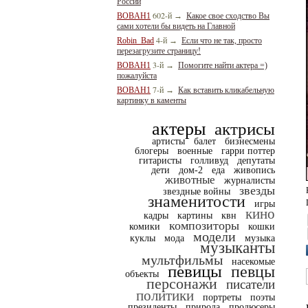
России
602-й
BOBAH1
→
Какое свое сходство Вы
сами хотели бы видеть на Главной
4-й
Robin_Bad
→
Если что не так, просто
перезагрузите страницу!
3-й
BOBAH1
→
Помогите найти актера =)
пожалуйста
7-й
BOBAH1
→
Как вставить кликабельную
картинку в каменты
актеры
актрисы
артисты
балет
бизнесмены
блогеры
военные
гарри поттер
гитаристы
голливуд
депутаты
дети
дом-2
еда
живопись
животные
журналисты
звезды
звездные войны
знаменитости
игры
кино
кадры
картины
квн
композиторы
комики
кошки
модели
куклы
мода
музыка
музыканты
мультфильмы
насекомые
певицы
певцы
объекты
персонажи
писатели
политики
портреты
поэты
президенты
природа
продюсеры