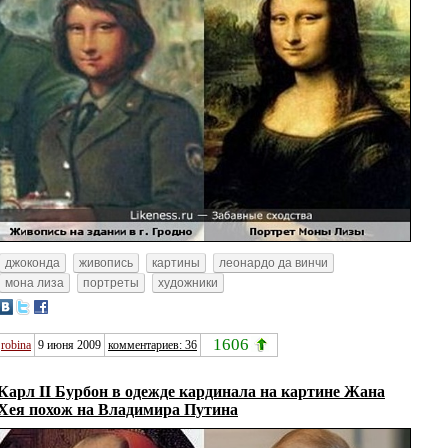
джоконда
живопись
картины
леонардо да винчи
мона лиза
портреты
художники
1606
robina
9 июня 2009
комментариев: 36
Карл II Бурбон в одежде кардинала на картине Жана
Хея похож на Владимира Путина