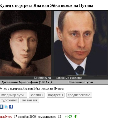
Купец с портрета Яна ван Эйка похож на Путина
Купец с портрета Яна ван Эйка похож на Путина
владимир путин
картины
портреты
средневековье
художники
ян ван эйк
633
natalykey
17 октября 2009
комментариев: 12