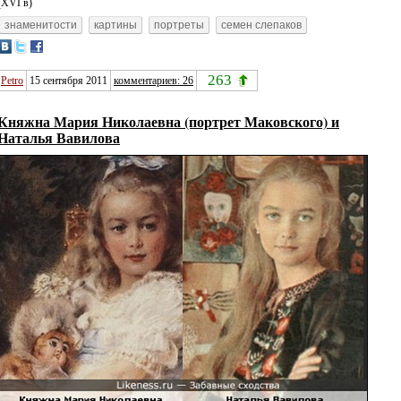
(XVI в)
знаменитости
картины
портреты
семен слепаков
263
Petro
15 сентября 2011
комментариев: 26
Княжна Мария Николаевна (портрет Маковского) и
Наталья Вавилова