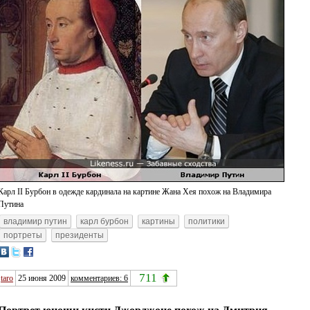
Карл II Бурбон в одежде кардинала на картине Жана Хея похож на Владимира
Путина
владимир путин
карл бурбон
картины
политики
портреты
президенты
711
taro
25 июня 2009
комментариев: 6
Портрет юноши кисти Джорджоне похож на Дмитрия