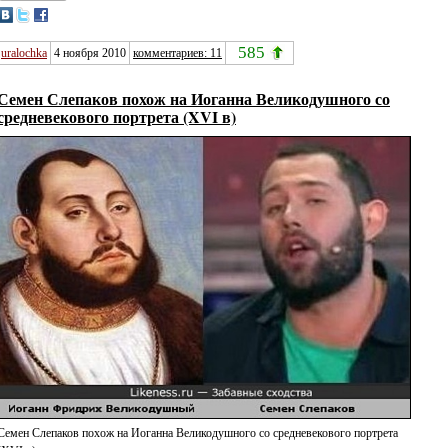
585
uralochka
4 ноября 2010
комментариев: 11
Семен Слепаков похож на Иоганна Великодушного со
средневекового портрета (XVI в)
Семен Слепаков похож на Иоганна Великодушного со средневекового портрета