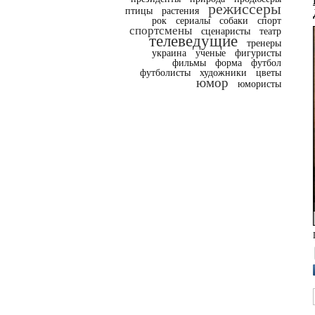
режиссеры
птицы
растения
рок
сериалы
собаки
спорт
спортсмены
сценаристы
театр
телеведущие
тренеры
украина
ученые
фигуристы
фильмы
форма
футбол
футболисты
художники
цветы
юмор
юмористы