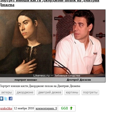
Дюжева
Портрет юноши кисти Джорджоне похож на Дмитрия Дюжева
актеры
джорджоне
дмитрий дюжев
картины
портреты
668
uralochka
12 ноября 2010
комментариев: 9