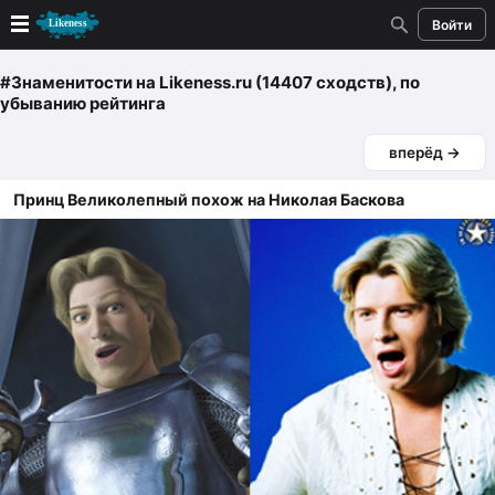
Войти
Новые
#Знаменитости
на Likeness.ru (14407 сходств)
, по
убыванию рейтинга
Лучшие
вперёд →
Голосование
Принц Великолепный похож на Николая Баскова
Кандидаты
Случайное сходство 👍
Создать сходство
Для публикации необходима авторизация
Поиск