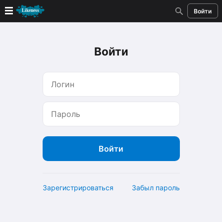
Войти
Новые
Войти
Лучшие
Голосование
Кандидаты
Случайное сходство 👍
Создать сходство
Для публикации необходима авторизация
Зарегистрироваться
Забыл пароль
Поиск