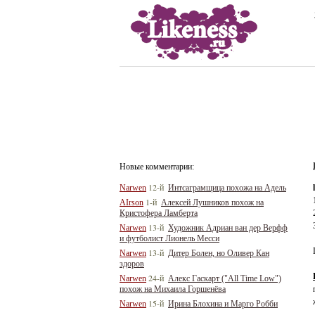
Новые комментарии:
12-й
Narwen
Интсаграмщица похожа на Адель
1-й
AIrson
Алексей Лушников похож на
Кристофера Ламберта
13-й
Narwen
Художник Адриан ван дер Верфф
и футболист Лионель Месси
13-й
Narwen
Дитер Болен, но Оливер Кан
здоров
24-й
Narwen
Алекс Гаскарт ("All Time Low")
похож на Михаила Горшенёва
15-й
Narwen
Ирина Блохина и Марго Робби