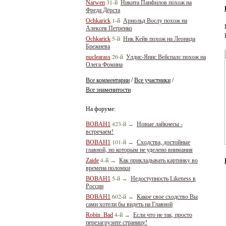
31-й
Narwen
Никита Панфилов похож на
Фреда Дёрста
1-й
Ochkarick
Арнольд Вослу похож на
Алексея Петренко
5-й
Ochkarick
Ник Кейв похож на Леонида
Брежнева
26-й
nuclearass
Улдис-Янис Вейспалс похож на
Олега Фомина
Все комментарии
Все участники
/
/
Все знаменитости
На форуме:
423-й
BOBAH1
→
Новые лайкнесы -
встречаем!
101-й
BOBAH1
→
Сходства, достойные
главной, но которым не уделено внимания
4-й
Zaide
→
Как прикладывать картинку во
времена поломки
5-й
BOBAH1
→
Недоступность Likeness в
России
602-й
BOBAH1
→
Какое свое сходство Вы
сами хотели бы видеть на Главной
4-й
Robin_Bad
→
Если что не так, просто
перезагрузите страницу!