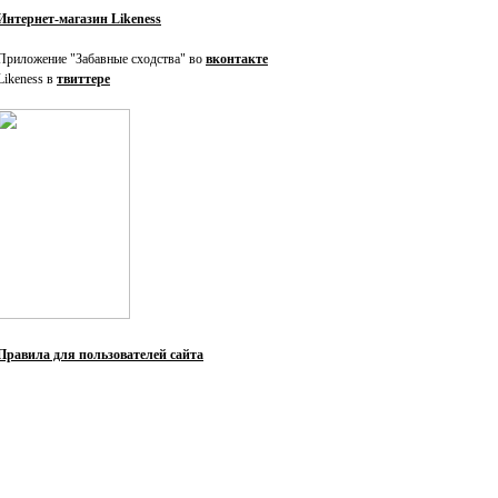
Интернет-магазин Likeness
Приложение "Забавные сходства" во
вконтакте
Likeness в
твиттере
Правила для пользователей сайта