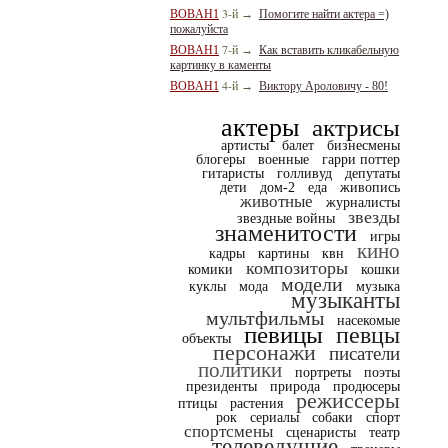
3-й
BOBAH1
→
Помогите найти актера =)
пожалуйста
7-й
BOBAH1
→
Как вставить кликабельную
картинку в каменты
4-й
BOBAH1
→
Виктору Ароловичу - 80!
актеры
актрисы
артисты
балет
бизнесмены
блогеры
военные
гарри поттер
гитаристы
голливуд
депутаты
дети
дом-2
еда
живопись
животные
журналисты
звезды
звездные войны
знаменитости
игры
кино
кадры
картины
квн
композиторы
комики
кошки
модели
куклы
мода
музыка
музыканты
мультфильмы
насекомые
певицы
певцы
объекты
персонажи
писатели
политики
портреты
поэты
президенты
природа
продюсеры
режиссеры
птицы
растения
рок
сериалы
собаки
спорт
спортсмены
сценаристы
театр
телеведущие