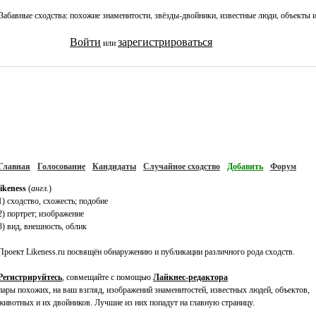
Забавные сходства: похожие знаменитости, звёзды-двойники, известные люди, объекты 
Войти
зарегистрироваться
или
Главная
Голосование
Кандидаты
Случайное сходство
Добавить
Форум
likeness
(
англ.
)
1) сходство, схожесть; подобие
2) портрет; изображение
3) вид, внешность, облик
Проект Likeness.ru посвящён обнаружению и публикации различного рода сходств.
Регистрируйтесь
, совмещайте с помощью
Лайкнес-редактора
пары похожих, на ваш взгляд, изображений знаменитостей, известных людей, объектов,
животных и их двойников. Лучшие из них попадут на главную страницу.