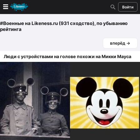
Войти
Новые
#Военные
на Likeness.ru (931 сходство)
, по убыванию
рейтинга
Лучшие
вперёд →
Голосование
Люди c устройствами на голове похожи на Микки Мауса
Кандидаты
Случайное сходство 👍
Создать сходство
Для публикации необходима авторизация
Поиск