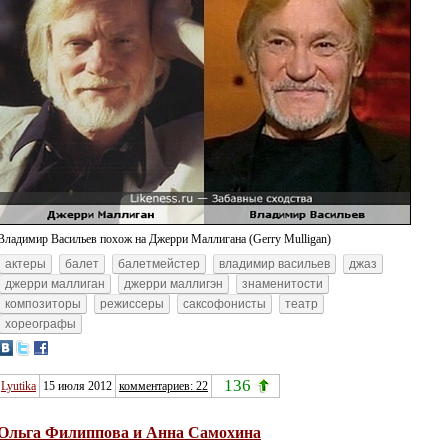
Владимир Васильев похож на Джерри Маллигана (Gerry Mulligan)
актеры
балет
балетмейстер
владимир васильев
джаз
джерри маллиган
джерри маллигэн
знаменитости
композиторы
режиссеры
саксофонисты
театр
хореографы
136
Lyutika
15 июля 2012
комментариев: 22
Ольга Филиппова и Анна Самохина