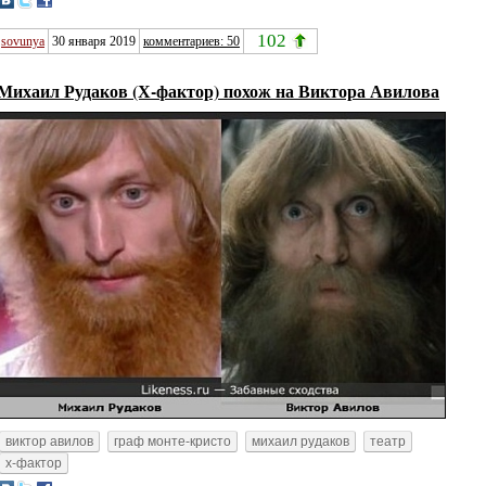
102
sovunya
30 января 2019
комментариев: 50
Михаил Рудаков (Х-фактор) похож на Виктора Авилова
виктор авилов
граф монте-кристо
михаил рудаков
театр
х-фактор