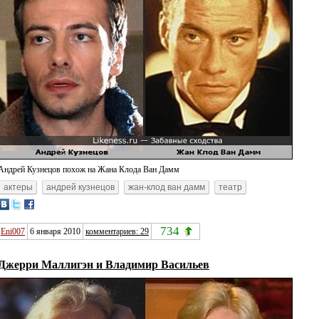
Андрей Кузнецов похож на Жана Клода Ван Дамм
актеры
андрей кузнецов
жан-клод ван дамм
театр
734
Eni007
6 января 2010
комментариев: 29
Джерри Маллигэн и Владимир Васильев