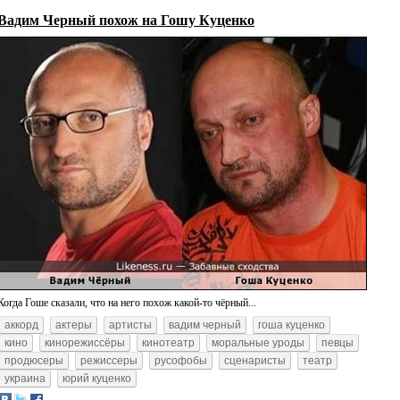
Вадим Черный похож на Гошу Куценко
Когда Гоше сказали, что на него похож какой-то чёрный...
аккорд
актеры
артисты
вадим черный
гоша куценко
кино
кинорежиссёры
кинотеатр
моральные уроды
певцы
продюсеры
режиссеры
русофобы
сценаристы
театр
украина
юрий куценко