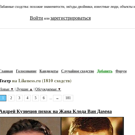
Забавные сходства: похожие знаменитости, звёзды-двойники, известные люди, объекты 
Войти
зарегистрироваться
или
Главная
Голосование
Кандидаты
Случайное сходство
Добавить
Форум
Театр
на Likeness.ru (1810 сходств)
Новые
▼
Лучшие
▲
Обсуждаемые
▼
|
|
1
2
3
4
5
6
...
→
181
Андрей Кузнецов похож на Жана Клода Ван Дамма