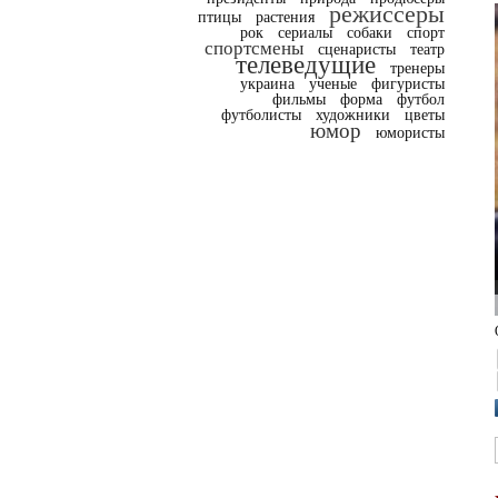
режиссеры
птицы
растения
рок
сериалы
собаки
спорт
спортсмены
сценаристы
театр
телеведущие
тренеры
украина
ученые
фигуристы
фильмы
форма
футбол
футболисты
художники
цветы
юмор
юмористы