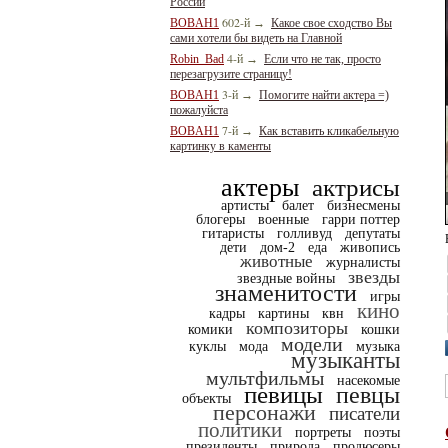
России
602-й
BOBAH1
→
Какое свое сходство Вы
сами хотели бы видеть на Главной
4-й
Robin_Bad
→
Если что не так, просто
перезагрузите страницу!
3-й
BOBAH1
→
Помогите найти актера =)
пожалуйста
7-й
BOBAH1
→
Как вставить кликабельную
картинку в каменты
актеры
актрисы
артисты
балет
бизнесмены
блогеры
военные
гарри поттер
гитаристы
голливуд
депутаты
дети
дом-2
еда
живопись
животные
журналисты
звезды
звездные войны
знаменитости
игры
кино
кадры
картины
квн
композиторы
комики
кошки
модели
куклы
мода
музыка
музыканты
мультфильмы
насекомые
певицы
певцы
объекты
персонажи
писатели
политики
портреты
поэты
президенты
природа
продюсеры