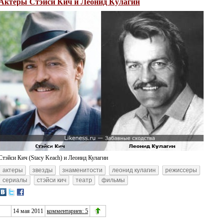
Актеры Стэйси Кич и Леонид Кулагин
Стэйси Кич (Stacy Keach) и Леонид Кулагин
актеры
звезды
знаменитости
леонид кулагин
режиссеры
сериалы
стэйси кич
театр
фильмы
14 мая 2011
комментариев: 5