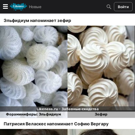
Новые
Войти
Эльфидиум напоминает зефир
Новые
Лучшие
Голосование
Кандидаты
Случайное сходство 👍
Создать сходство
Для публикации необходима авторизация
Патрисия Веласкес напоминает Софию Вергару
Поиск