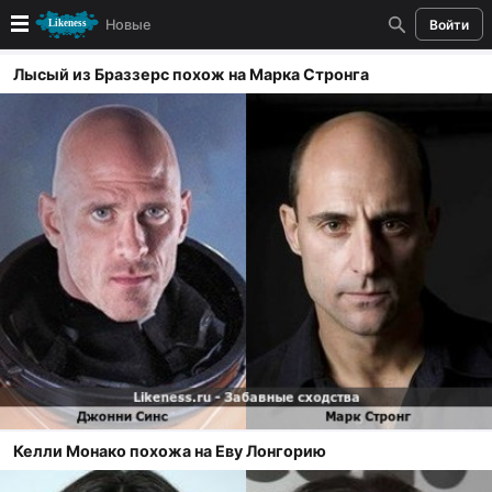
Новые
Войти
Лысый из Браззерс похож на Марка Стронга
Новые
Лучшие
Голосование
Кандидаты
Случайное сходство 👍
Создать сходство
Для публикации необходима авторизация
Келли Монако похожа на Еву Лонгорию
Поиск