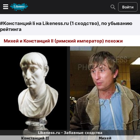
Войти
Новые
#Констанций Ii
на Likeness.ru (1 сходство)
, по убыванию
рейтинга
Лучшие
Михей и Констанций II (римский император) похожи
Голосование
Кандидаты
Случайное сходство 👍
Создать сходство
Для публикации необходима авторизация
Поиск