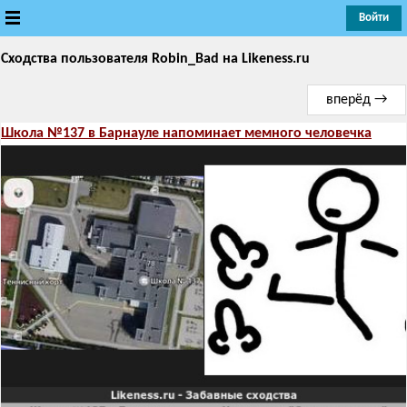
Войти
Сходства пользователя Robin_Bad
Новые
на Likeness.ru
вперёд →
Лучшие
Школа №137 в Барнауле напоминает мемного человечка
Голосование
Кандидаты
Случайное сходство 👍
Создать сходство
Для публикации необходима авторизация
Поиск