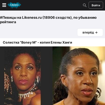
Войти
Новые
#Певицы
на Likeness.ru (18906 сходств)
, по убыванию
рейтинга
Лучшие
вперёд →
Голосование
Солистка "Boney M" - копия Елены Ханги
Кандидаты
Случайное сходство 👍
Создать сходство
Для публикации необходима авторизация
Поиск