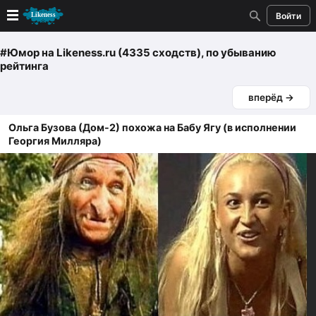
Войти
Новые
#Юмор
на Likeness.ru (4335 сходств)
, по убыванию
рейтинга
Лучшие
вперёд →
Голосование
Ольга Бузова (Дом-2) похожа на Бабу Ягу (в исполнении
Георгия Милляра)
Кандидаты
Случайное сходство 👍
Создать сходство
Для публикации необходима авторизация
Поиск