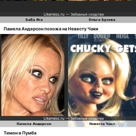
Памела Андерсон похожа на Невесту Чаки
Тимон и Пумба