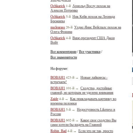
1-й
Ochkarick
Арнольд Вослу похож на
Алексея Петренко
5-й
Ochkarick
Ник Кейв похож на Леонида
Брежнева
26-й
nuclearass
Улдис-Янис Вейспалс похож на
Олега Фомина
4-й
Ochkarick
Вице-президент США Джон
Войт
Все комментарии
Все участники
/
/
Все знаменитости
На форуме:
423-й
BOBAH1
→
Новые лайкнесы -
встречаем!
101-й
BOBAH1
→
Сходства, достойные
главной, но которым не уделено внимания
4-й
Zaide
→
Как прикладывать картинку во
времена поломки
5-й
BOBAH1
→
Недоступность Likeness в
России
602-й
BOBAH1
→
Какое свое сходство Вы
сами хотели бы видеть на Главной
4-й
Robin_Bad
→
Если что не так, просто