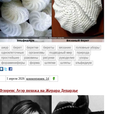
ажур
берет
беретки
береты
вязание
головные уборы
одноклеточные
организмы
подводный мир
природа
простейшие
раковины
рисунки
рукоделие
узоры
фораминиферы
форма
шляпки
шляпы
эльфидиум
1 апреля 2026
комментариев: 14
Флоренс Ауэр похожа на Жерара Депардье