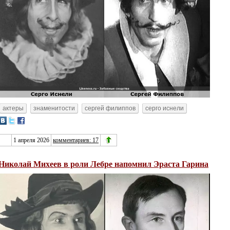
актеры
знаменитости
сергей филиппов
серго иснели
1 апреля 2026
комментариев: 17
Николай Михеев в роли Лебре напомнил Эраста Гарина