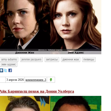
amy adams
jennie jacques
актрисы
дженни жак
певицы
эми адамс
3 апреля 2026
комментариев: 3
Айк Баринхолц похож на Донни Уолберга