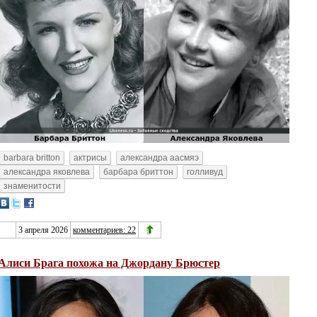
barbara britton
актрисы
александра аасмяэ
александра яковлева
барбара бриттон
голливуд
знаменитости
3 апреля 2026
комментариев: 22
Алиси Брага похожа на Джордану Брюстер