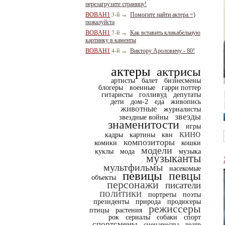
перезагрузите страницу!
3-й
BOBAH1
→
Помогите найти актера =)
пожалуйста
7-й
BOBAH1
→
Как вставить кликабельную
картинку в каменты
4-й
BOBAH1
→
Виктору Ароловичу - 80!
актеры
актрисы
артисты
балет
бизнесмены
блогеры
военные
гарри поттер
гитаристы
голливуд
депутаты
дети
дом-2
еда
живопись
животные
журналисты
звезды
звездные войны
знаменитости
игры
кино
кадры
картины
квн
композиторы
комики
кошки
модели
куклы
мода
музыка
музыканты
мультфильмы
насекомые
певицы
певцы
объекты
персонажи
писатели
политики
портреты
поэты
президенты
природа
продюсеры
режиссеры
птицы
растения
рок
сериалы
собаки
спорт
спортсмены
сценаристы
театр