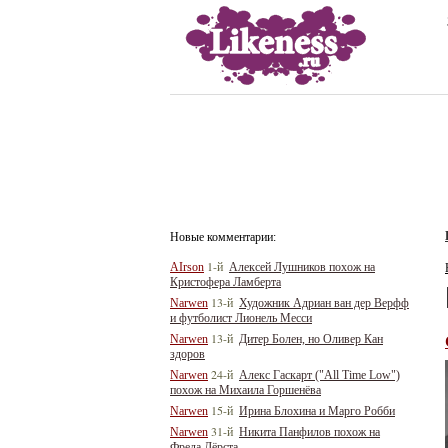
Новые комментарии:
1-й
AIrson
Алексей Лушников похож на
Кристофера Ламберта
13-й
Narwen
Художник Адриан ван дер Верфф
и футболист Лионель Месси
13-й
Narwen
Дитер Болен, но Оливер Кан
здоров
24-й
Narwen
Алекс Гаскарт ("All Time Low")
похож на Михаила Горшенёва
15-й
Narwen
Ирина Блохина и Марго Робби
31-й
Narwen
Никита Панфилов похож на
Фреда Дёрста