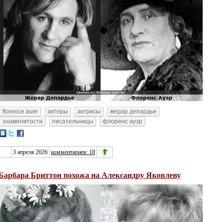
florence auer
актеры
актрисы
жерар депардье
знаменитости
писательницы
флоренс ауэр
3 апреля 2026
комментариев: 18
Барбара Бриттон похожа на Александру Яковлеву