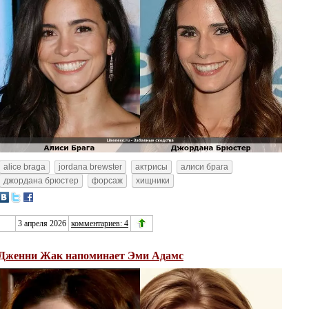
alice braga
jordana brewster
актрисы
алиси брага
джордана брюстер
форсаж
хищники
3 апреля 2026
комментариев: 4
Дженни Жак напоминает Эми Адамс