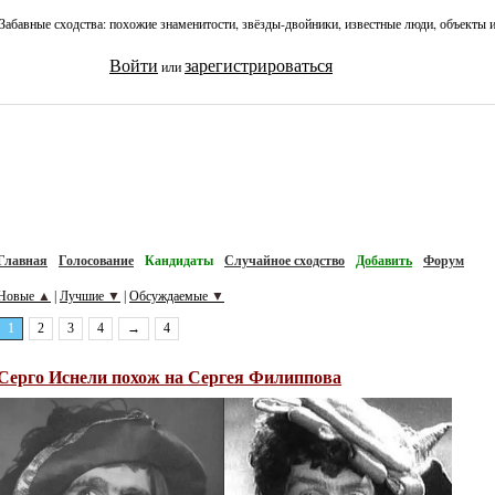
Забавные сходства: похожие знаменитости, звёзды-двойники, известные люди, объекты 
Войти
зарегистрироваться
или
Главная
Голосование
Кандидаты
Случайное сходство
Добавить
Форум
Новые
▲
Лучшие
▼
Обсуждаемые
▼
|
|
1
2
3
4
→
4
Серго Иснели похож на Сергея Филиппова