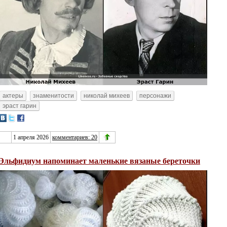
актеры
знаменитости
николай михеев
персонажи
эраст гарин
1 апреля 2026
комментариев: 20
Эльфидиум напоминает маленькие вязаные береточки