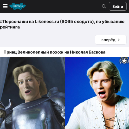
Войти
Новые
#Персонажи
на Likeness.ru (8065 сходств)
, по убыванию
рейтинга
Лучшие
вперёд →
Голосование
Принц Великолепный похож на Николая Баскова
Кандидаты
Случайное сходство 👍
Создать сходство
Для публикации необходима авторизация
Поиск