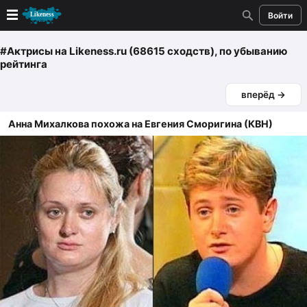
Войти
Новые
#Актрисы
на Likeness.ru (68615 сходств)
, по убыванию
рейтинга
Лучшие
вперёд →
Голосование
Анна Михалкова похожа на Евгения Сморигина (КВН)
Кандидаты
Случайное сходство 👍
Создать сходство
Для публикации необходима авторизация
Поиск