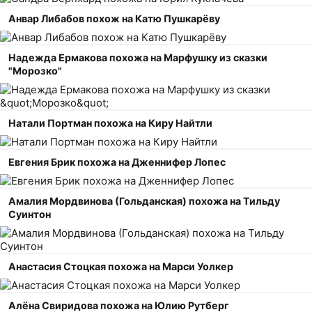
Анвар Либабов похож на Катю Пушкарёву
Надежда Ермакова похожа на Марфушку из сказки
"Морозко"
Натали Портман похожа на Киру Найтли
Евгения Брик похожа на Дженнифер Лопес
Амалия Мордвинова (Гольданская) похожа на Тильду
Суинтон
Анастасия Стоцкая похожа на Марси Уолкер
Алёна Свиридова похожа на Юлию Рутберг