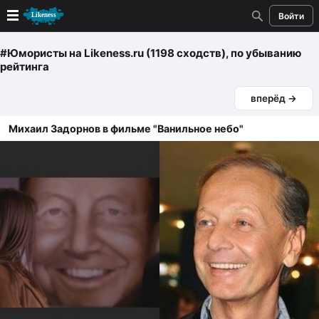
Войти
Новые
#Юмористы
на Likeness.ru (1198 сходств)
, по убыванию
рейтинга
Лучшие
вперёд →
Голосование
Михаил Задорнов в фильме "Ванильное небо"
Кандидаты
Случайное сходство 👍
Создать сходство
Для публикации необходима авторизация
Поиск