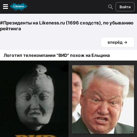
Войти
Новые
#Президенты
на Likeness.ru (1696 сходств)
, по убыванию
рейтинга
Лучшие
вперёд →
Голосование
Логотип телекомпании "ВИD" похож на Ельцина
Кандидаты
Случайное сходство 👍
Создать сходство
Для публикации необходима авторизация
Поиск