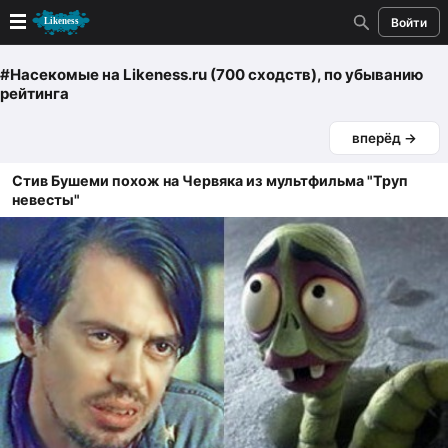
Войти
Новые
#Насекомые
на Likeness.ru (700 сходств)
, по убыванию
рейтинга
Лучшие
вперёд →
Голосование
Стив Бушеми похож на Червяка из мультфильма "Труп
невесты"
Кандидаты
Случайное сходство 👍
Создать сходство
Для публикации необходима авторизация
Поиск