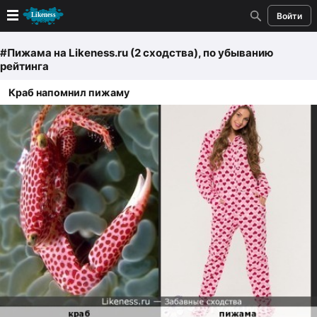
Войти
Новые
#Пижама
на Likeness.ru (2 сходства)
, по убыванию
рейтинга
Лучшие
Краб напомнил пижаму
Голосование
Кандидаты
Случайное сходство 👍
Создать сходство
Для публикации необходима авторизация
Поиск