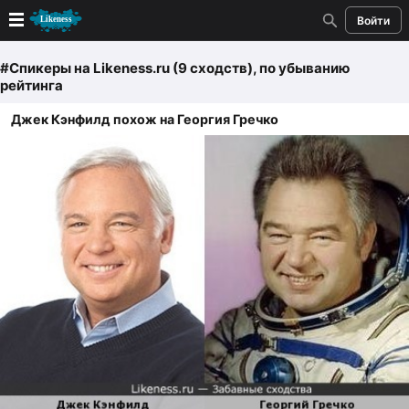
Войти
Новые
#Спикеры
на Likeness.ru (9 сходств)
, по убыванию
рейтинга
Лучшие
Джек Кэнфилд похож на Георгия Гречко
Голосование
Кандидаты
Случайное сходство 👍
Создать сходство
Для публикации необходима авторизация
Поиск