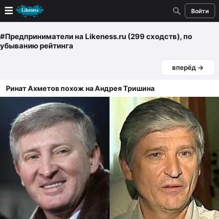
Войти
Новые
#Предприниматели
на Likeness.ru (299 сходств)
, по
убыванию рейтинга
Лучшие
вперёд →
Голосование
Ринат Ахметов похож на Андрея Тришина
Кандидаты
Случайное сходство 👍
Создать сходство
Для публикации необходима авторизация
Поиск