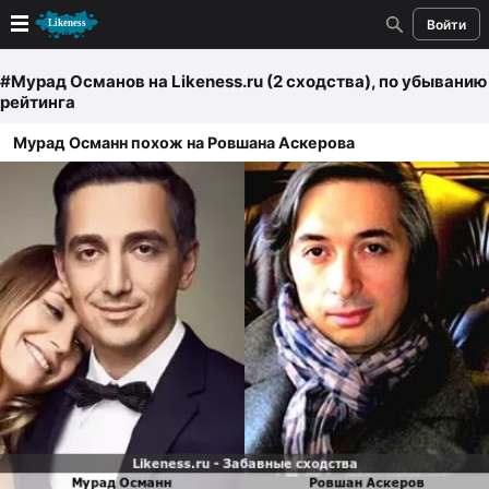
Войти
Новые
#Мурад Османов
на Likeness.ru (2 сходства)
, по убыванию
рейтинга
Лучшие
Мурад Османн похож на Ровшана Аскерова
Голосование
Кандидаты
Случайное сходство 👍
Создать сходство
Для публикации необходима авторизация
Поиск