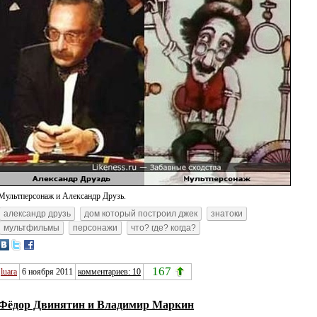
Мультперсонаж и Александр Друзь.
александр друзь
дом который построил джек
знатоки
мультфильмы
персонажи
что? где? когда?
167
luara
6 ноября 2011
комментариев: 10
Фёдор Двинятин и Владимир Маркин