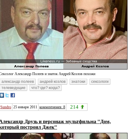
Сексолог Александр Полеев и знаток Андрей Козлов похожи
александр полеев
андрей козлов
знатоки
сексологи
телеведущие
что? где? когда?
214
Sundro
25 января 2011
комментариев: 8
Александр Друзь и персонаж мультфильма "Дом,
который построил Джек"