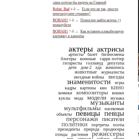
сами хотели бы видеть на Главной
4-й
Robin_Bad
→
Если что не так, просто
перезагрузите страницу!
3-й
BOBAH1
→
Помогите найти актера =)
пожалуйста
7-й
BOBAH1
→
Как вставить кликабельную
картинку в каменты
актеры
актрисы
артисты
балет
бизнесмены
блогеры
военные
гарри поттер
гитаристы
голливуд
депутаты
дети
дом-2
еда
живопись
животные
журналисты
звезды
звездные войны
знаменитости
игры
кино
кадры
картины
квн
композиторы
комики
кошки
модели
куклы
мода
музыка
музыканты
мультфильмы
насекомые
певицы
певцы
объекты
персонажи
писатели
политики
портреты
поэты
президенты
природа
продюсеры
режиссеры
птицы
растения
рок
сериалы
собаки
спорт