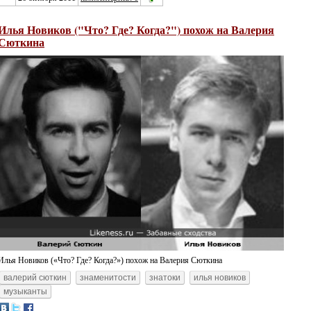
Илья Новиков ("Что? Где? Когда?") похож на Валерия
Сюткина
Илья Новиков («Что? Где? Когда?») похож на Валерия Сюткина
валерий сюткин
знаменитости
знатоки
илья новиков
музыканты