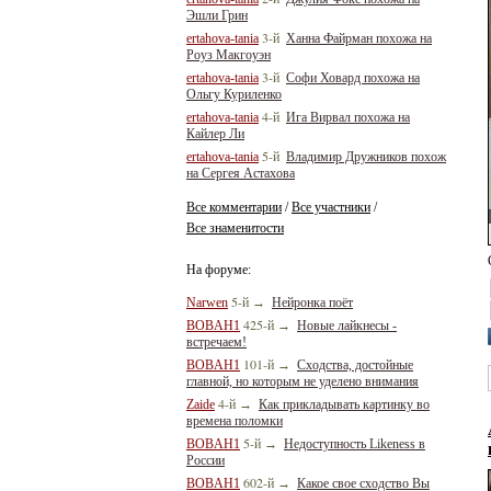
Эшли Грин
3-й
ertahova-tania
Ханна Файрман похожа на
Роуз Макгоуэн
3-й
ertahova-tania
Софи Ховард похожа на
Ольгу Куриленко
4-й
ertahova-tania
Ига Вирвал похожа на
Кайлер Ли
5-й
ertahova-tania
Владимир Дружников похож
на Сергея Астахова
Все комментарии
Все участники
/
/
Все знаменитости
На форуме:
5-й
Narwen
→
Нейронка поёт
425-й
BOBAH1
→
Новые лайкнесы -
встречаем!
101-й
BOBAH1
→
Сходства, достойные
главной, но которым не уделено внимания
4-й
Zaide
→
Как прикладывать картинку во
времена поломки
5-й
BOBAH1
→
Недоступность Likeness в
России
602-й
BOBAH1
→
Какое свое сходство Вы