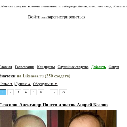
Забавные сходства: похожие знаменитости, звёзды-двойники, известные люди, объекты 
Войти
зарегистрироваться
или
Главная
Голосование
Кандидаты
Случайное сходство
Добавить
Форум
Знатоки
на Likeness.ru (250 сходств)
Новые
▼
Лучшие
▲
Обсуждаемые
▼
|
|
1
2
3
4
5
6
...
→
25
Сексолог Александр Полеев и знаток Андрей Козлов