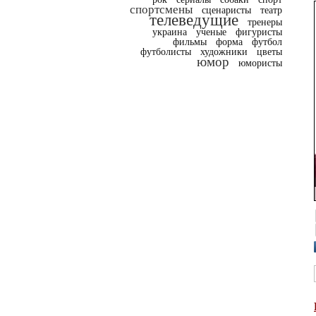
спортсмены
сценаристы
театр
телеведущие
тренеры
украина
ученые
фигуристы
фильмы
форма
футбол
футболисты
художники
цветы
юмор
юмористы