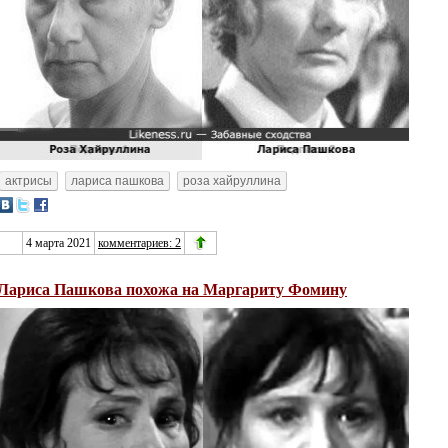
актрисы
лариса пашкова
роза хайруллина
4 марта 2021
комментариев: 2
Лариса Пашкова похожа на Маргариту Фомину