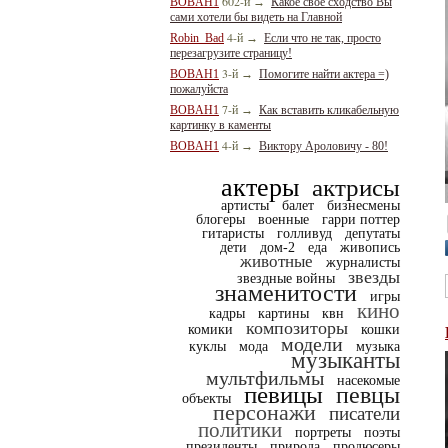
602-й
BOBAH1
→
Какое свое сходство Вы
сами хотели бы видеть на Главной
4-й
Robin_Bad
→
Если что не так, просто
перезагрузите страницу!
3-й
BOBAH1
→
Помогите найти актера =)
пожалуйста
7-й
BOBAH1
→
Как вставить кликабельную
картинку в каменты
4-й
BOBAH1
→
Виктору Ароловичу - 80!
актеры
актрисы
артисты
балет
бизнесмены
блогеры
военные
гарри поттер
гитаристы
голливуд
депутаты
дети
дом-2
еда
живопись
животные
журналисты
звезды
звездные войны
знаменитости
игры
кино
кадры
картины
квн
композиторы
комики
кошки
модели
куклы
мода
музыка
музыканты
мультфильмы
насекомые
певицы
певцы
объекты
персонажи
писатели
политики
портреты
поэты
президенты
природа
продюсеры