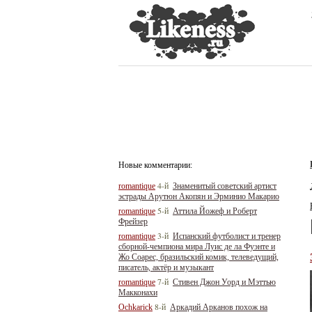
Новые комментарии:
4-й
romantique
Знаменитый советский артист
эстрады Арутюн Акопян и Эрминио Макарио
5-й
romantique
Аттила Йожеф и Роберт
Фрейзер
3-й
romantique
Испанский футболист и тренер
сборной-чемпиона мира Луис де ла Фуэнте и
Жо Соарес, бразильский комик, телеведущий,
писатель, актёр и музыкант
7-й
romantique
Стивен Джон Уорд и Мэттью
Макконахи
8-й
Ochkarick
Аркадий Арканов похож на