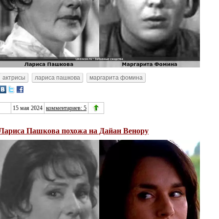
актрисы
лариса пашкова
маргарита фомина
15 мая 2024
комментариев: 5
Лариса Пашкова похожа на Дайан Венору