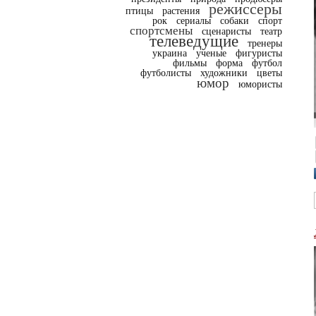
режиссеры
птицы
растения
рок
сериалы
собаки
спорт
спортсмены
сценаристы
театр
телеведущие
тренеры
украина
ученые
фигуристы
фильмы
форма
футбол
футболисты
художники
цветы
юмор
юмористы