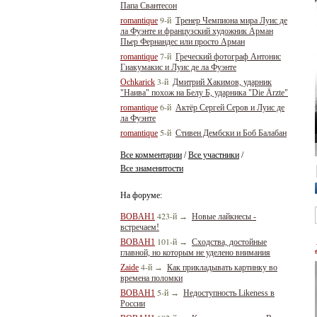
Папа Свантесон
9-й
romantique
Тренер Чемпиона мира Луис де
ла Фуэнте и французский художник Арман
Пьер Фернандес или просто Арман
7-й
romantique
Греческий фотограф Антонис
Гиакумакис и Луис де ла Фуэнте
3-й
Ochkarick
Дмитрий Хакимов, ударник
"Наива" похож на Белу Б, ударника "Die Ärzte"
6-й
romantique
Актёр Сергей Серов и Луис де
ла Фуэнте
5-й
romantique
Стивен Дембски и Боб Балабан
Все комментарии
Все участники
/
/
Все знаменитости
На форуме:
423-й
BOBAH1
→
Новые лайкнесы -
встречаем!
101-й
BOBAH1
→
Сходства, достойные
главной, но которым не уделено внимания
4-й
Zaide
→
Как прикладывать картинку во
времена поломки
5-й
BOBAH1
→
Недоступность Likeness в
России