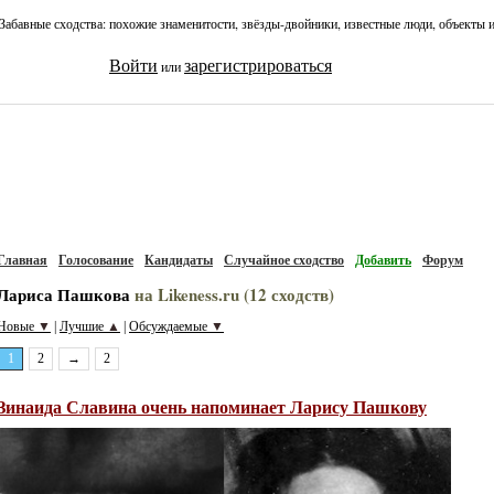
Забавные сходства: похожие знаменитости, звёзды-двойники, известные люди, объекты 
Войти
зарегистрироваться
или
Главная
Голосование
Кандидаты
Случайное сходство
Добавить
Форум
Лариса Пашкова
на Likeness.ru (12 сходств)
Новые
▼
Лучшие
▲
Обсуждаемые
▼
|
|
1
2
→
2
Зинаида Славина очень напоминает Ларису Пашкову