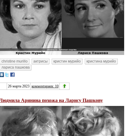
christine murillo
актрисы
кристин мурийо
кристина мурийо
лариса пашкова
26 марта 2023
комментариев: 10
Людмила Аринина похожа на Ларису Пашкову