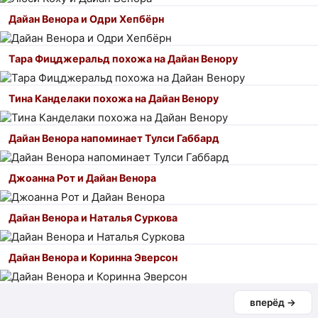
Дайан Венора и Одри Хепбёрн
Тара Фицджеральд похожа на Дайан Венору
Тина Канделаки похожа на Дайан Венору
Дайан Венора напоминает Тулси Габбард
Джоанна Рот и Дайан Венора
Дайан Венора и Наталья Суркова
Дайан Венора и Коринна Эверсон
вперёд →