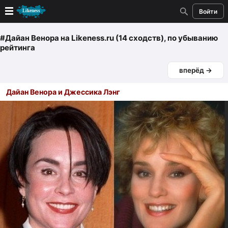
Войти
Новые
#Дайан Венора
на Likeness.ru (14 сходств)
, по убыванию
рейтинга
Лучшие
вперёд →
Голосование
Дайан Венора и Джессика Лэнг
Кандидаты
Случайное сходство 👍
Создать сходство
Для публикации необходима авторизация
Поиск