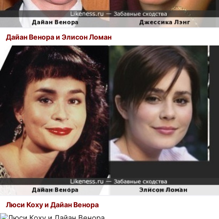
Дайан Венора и Элисон Ломан
Люси Коху и Дайан Венора