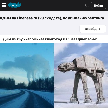
Войти
Новые
#Дым
на Likeness.ru (29 сходств)
, по убыванию рейтинга
вперёд →
Лучшие
Дым из труб напоминает шагоход из "Звездных войн"
Голосование
Кандидаты
Случайное сходство 👍
Создать сходство
Для публикации необходима авторизация
Поиск