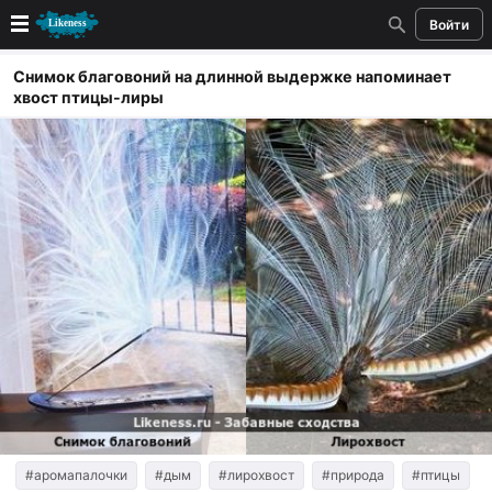
Войти
Новые
Снимок благовоний на длинной выдержке напоминает
хвост птицы-лиры
Лучшие
Голосование
Кандидаты
Случайное сходство 👍
Создать сходство
Для публикации необходима авторизация
Поиск
#аромапалочки
#дым
#лирохвост
#природа
#птицы