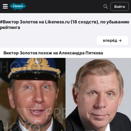
Войти
Новые
#Виктор Золотов
на Likeness.ru (18 сходств)
, по убыванию
рейтинга
Лучшие
вперёд →
Голосование
Виктор Золотов похож на Александра Пяткова
Кандидаты
Случайное сходство 👍
Создать сходство
Для публикации необходима авторизация
Поиск