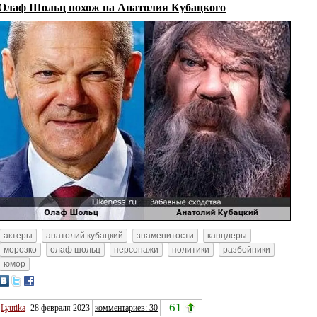
Олаф Шольц похож на Анатолия Кубацкого
актеры
анатолий кубацкий
знаменитости
канцлеры
морозко
олаф шольц
персонажи
политики
разбойники
юмор
61
Lyutika
28 февраля 2023
комментариев: 30