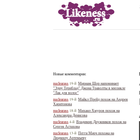
Новые комментарии:
19-й
nuclearass
Мириам Шор напоминает
"Эдну Тернблад" Джона Траволты в мюзикле
"Лак для волос"
19-й
nuclearass
Майкл Прейд похож на Андрея
Харитонова
18-й
nuclearass
Михаил Хмуров похож на
Александра Денисова
4-й
nuclearass
Владимир Дружников похож на
Сергея Астахова
13-й
nuclearass
Пегги Марч похожа на
Людмилу Артемьеву