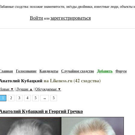
Забавные сходства: похожие знаменитости, звёзды-двойники, известные люди, объекты 
Войти
зарегистрироваться
или
Главная
Голосование
Кандидаты
Случайное сходство
Добавить
Форум
Анатолий Кубацкий
на Likeness.ru (42 сходства)
Новые
▼
Лучшие
▲
Обсуждаемые
▼
|
|
1
2
3
4
5
→
5
Анатолий Кубацкий и Георгий Гречко