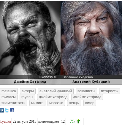
metallica
актеры
анатолий кубацкий
вокалисты
гитаристы
гримасы
группы
джеймс хетфилд
джеймс хэтфилд
знаменитости
мимика
морозко
певцы
юмор
75
Lyutika
22 августа 2015
комментариев: 12