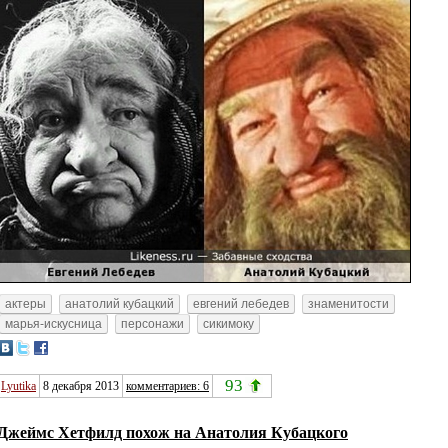
актеры
анатолий кубацкий
евгений лебедев
знаменитости
марья-искусница
персонажи
сикимоку
93
Lyutika
8 декабря 2013
комментариев: 6
Джеймс Хетфилд похож на Анатолия Кубацкого