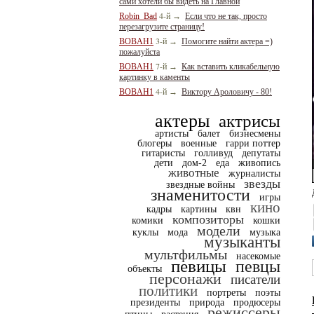
сами хотели бы видеть на Главной
4-й
Robin_Bad
→
Если что не так, просто
перезагрузите страницу!
3-й
BOBAH1
→
Помогите найти актера =)
пожалуйста
7-й
BOBAH1
→
Как вставить кликабельную
картинку в каменты
4-й
BOBAH1
→
Виктору Ароловичу - 80!
актеры
актрисы
артисты
балет
бизнесмены
блогеры
военные
гарри поттер
гитаристы
голливуд
депутаты
дети
дом-2
еда
живопись
животные
журналисты
звезды
звездные войны
знаменитости
игры
кино
кадры
картины
квн
композиторы
комики
кошки
модели
куклы
мода
музыка
музыканты
мультфильмы
насекомые
певицы
певцы
объекты
персонажи
писатели
политики
портреты
поэты
президенты
природа
продюсеры
режиссеры