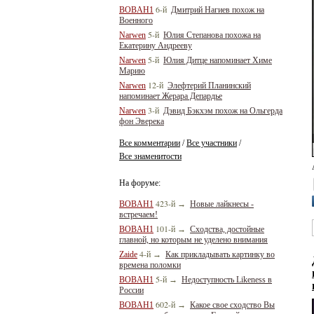
6-й
BOBAH1
Дмитрий Нагиев похож на
Военного
5-й
Narwen
Юлия Степанова похожа на
Екатерину Андрееву
5-й
Narwen
Юлия Дитце напоминает Химе
Марию
12-й
Narwen
Элефтерий Планинский
напоминает Жерара Депардье
3-й
Narwen
Дэвид Бэкхэм похож на Ольгерда
фон Эверека
Все комментарии
Все участники
/
/
Все знаменитости
На форуме:
423-й
BOBAH1
→
Новые лайкнесы -
встречаем!
101-й
BOBAH1
→
Сходства, достойные
главной, но которым не уделено внимания
4-й
Zaide
→
Как прикладывать картинку во
времена поломки
5-й
BOBAH1
→
Недоступность Likeness в
России
602-й
BOBAH1
→
Какое свое сходство Вы