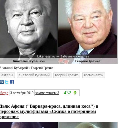
Анатолий Кубацкий и Георгий Гречко
актеры
анатолий кубацкий
георгий гречко
космонавты
432
Sergo
3 сентября 2010
комментариев: 3
Дьяк Афоня ("Варвара-краса, длинная коса") и
персонаж мультфильма «Сказка о потерянном
времени»