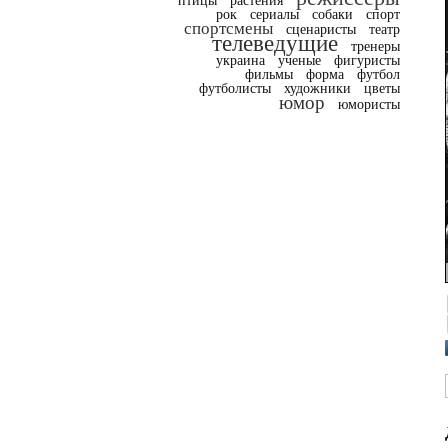
птицы
растения
рок
сериалы
собаки
спорт
спортсмены
сценаристы
театр
телеведущие
тренеры
украина
ученые
фигуристы
фильмы
форма
футбол
футболисты
художники
цветы
юмор
юмористы