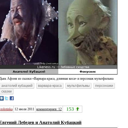
Дьяк Афоня из сказки «Варвара-краса, длинная коса» и персонаж мультфильма
анатолий кубацкий
варвара-краса
мультфильмы
персонажи
сказки
153
zolotinka
12 июля 2011
комментариев: 12
Евгений Лебедев и Анатолий Кубацкий