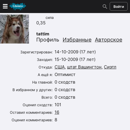
Войти
сила
Новые
0,35
tattim
Лучшие
Профиль
Избранные
Авторское
Голосование
14-10-2009 (17 лет)
Зарегистрирован:
15-10-2009 (17 лет)
Заходил:
Кандидаты
США
,
штат Вашингтон
,
Сиэтл
Откуда:
Оптимист
А ещё я:
Случайное сходство 👍
0 сходств
На главной:
0 сходств
В избранном у других:
Создать сходство
0 сходств
Всего:
101
Для публикации необходима авторизация
Оценил сходств:
16
Оставил комментариев:
Поиск
8
Оценил комментариев: