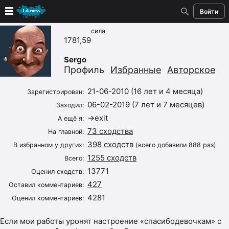
Войти
сила
Новые
1781,59
Sergo
Лучшие
Профиль
Избранные
Авторское
Голосование
21-06-2010 (16 лет и 4 месяца)
Зарегистрирован:
06-02-2019 (7 лет и 7 месяцев)
Заходил:
Кандидаты
→exit
А ещё я:
73 сходства
На главной:
Случайное сходство 👍
398 сходств
В избранном у других:
(всего добавили 888 раз)
1255 сходств
Всего:
Создать сходство
13771
Оценил сходств:
427
Для публикации необходима авторизация
Оставил комментариев:
4281
Оценил комментариев:
Поиск
Если мои работы уронят настроение «спасибодевочкам» с