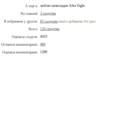
А ещё я:
люблю шоколадки After Eight
На главной:
3 сходства
В избранном у других:
(всего добавили 101 раз)
63 сходства
Всего:
124 сходства
Оценила сходств:
4433
Оставила комментариев:
466
Оценила комментариев:
1289