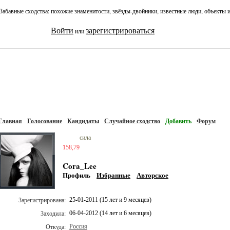
Забавные сходства: похожие знаменитости, звёзды-двойники, известные люди, объекты 
Войти
зарегистрироваться
или
Главная
Голосование
Кандидаты
Случайное сходство
Добавить
Форум
сила
158,79
Cora_Lee
Профиль
Избранные
Авторское
Зарегистрирована:
25-01-2011 (15 лет и 9 месяцев)
Заходила:
06-04-2012 (14 лет и 6 месяцев)
Откуда:
Россия