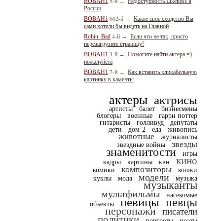
5-й
BOBAH1
→
Недоступность Likeness в
России
602-й
BOBAH1
→
Какое свое сходство Вы
сами хотели бы видеть на Главной
4-й
Robin_Bad
→
Если что не так, просто
перезагрузите страницу!
3-й
BOBAH1
→
Помогите найти актера =)
пожалуйста
7-й
BOBAH1
→
Как вставить кликабельную
картинку в каменты
актеры
актрисы
артисты
балет
бизнесмены
блогеры
военные
гарри поттер
гитаристы
голливуд
депутаты
дети
дом-2
еда
живопись
животные
журналисты
звезды
звездные войны
знаменитости
игры
кино
кадры
картины
квн
композиторы
комики
кошки
модели
куклы
мода
музыка
музыканты
мультфильмы
насекомые
певицы
певцы
объекты
персонажи
писатели
политики
портреты
поэты