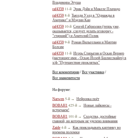
Владимира Этуша
11-й
raf4359
Эрик Дэйн и Микеле Плачидо
8-й
raf4359
Тьюзди Уэлд в "Однажды в
Америке" и Мэдлин Кан
10-й
raf4359
Сергей Габриэлян (тепрь уже,
оказывается, следует делать оговорку -
"старший") и Анатолий Голик
9-й
raf4359
Роман Вильгельми и Мартин
Болсам
11-й
raf4359
Игорь Старыгин и Оскар Вернер
(настоящее имя - Оскар Йозеф Бшлиссмайер) в
х/ф "Путешествие проклятых"
Все комментарии
Все участники
/
/
Все знаменитости
На форуме:
5-й
Narwen
→
Нейронка поёт
425-й
BOBAH1
→
Новые лайкнесы -
встречаем!
101-й
BOBAH1
→
Сходства, достойные
главной, но которым не уделено внимания
4-й
Zaide
→
Как прикладывать картинку во
времена поломки