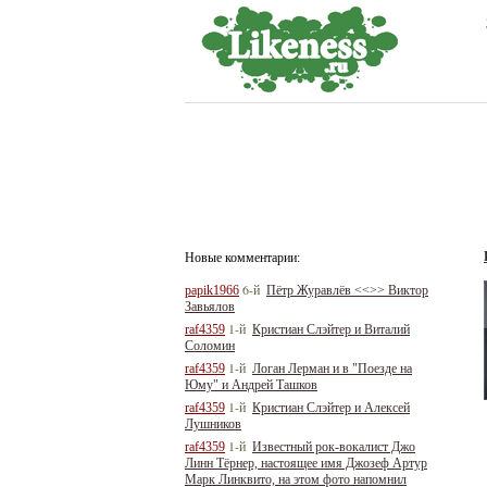
Новые комментарии:
6-й
papik1966
Пётр Журавлёв <<>> Виктор
Завьялов
1-й
raf4359
Кристиан Слэйтер и Виталий
Соломин
1-й
raf4359
Логан Лерман и в "Поезде на
Юму" и Андрей Ташков
1-й
raf4359
Кристиан Слэйтер и Алексей
Лушников
1-й
raf4359
Известный рок-вокалист Джо
Линн Тёрнер, настоящее имя Джозеф Артур
Марк Линквито, на этом фото напомнил