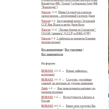
Касинтура (ФК "Ахмат") и бразилец Ари (ФК
"Краснодар")
10-й
Narwen
Мини-Скульптура и король
скороговорок - легендарный Скэтмэн Джон
9-й
Narwen
Заслуженный артист Эстонской
ССР Яак Йоала и актёр Джон Кехо
10-й
Narwen
"Лесные братья из Соцлагеря":
ГАЗ-66 "шишига" (СССР) и ИФА (ГДР)
8-й
Narwen
2 либерала из команды Ельцина
похожи весьма!
Все комментарии
Все участники
/
/
Все знаменитости
На форуме:
423-й
BOBAH1
→
Новые лайкнесы -
встречаем!
101-й
BOBAH1
→
Сходства, достойные
главной, но которым не уделено внимания
4-й
Zaide
→
Как прикладывать картинку во
времена поломки
5-й
BOBAH1
→
Недоступность Likeness в
России
602-й
BOBAH1
→
Какое свое сходство Вы