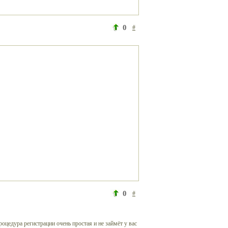
0
#
0
#
роцедура регистрации очень простая и не займёт у вас