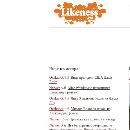
Новые комментарии:
4-й
Ochkarick
Вице-президент США Джон
Войт
5-й
Narwen
Alice Wonderland напоминает
Екатерину Грачёву
3-й
Ochkarick
Яцек Хмельник похож на Джуда
Лоу
2-й
Ochkarick
Михаил Волохов похож на
Александра Цекало
15-й
Narwen
Причёска как хохолок у какаду
5-й
Narwen
Два безупречно говорящих по-
русски легионера с юга России: анголец Эгаш