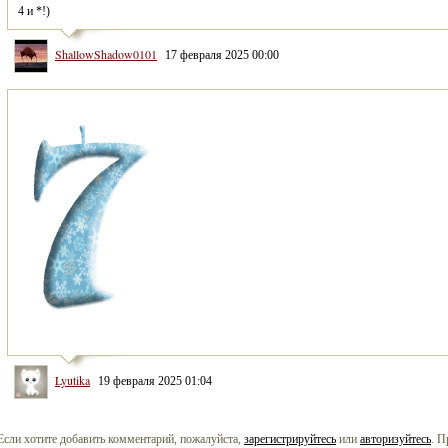
4 и *!)
ShallowShadow0101
17 февраля 2025 00:00
Lyutika
19 февраля 2025 01:04
Если хотите добавить комментарий, пожалуйста,
зарегистрируйтесь
или
авторизуйтесь
. П