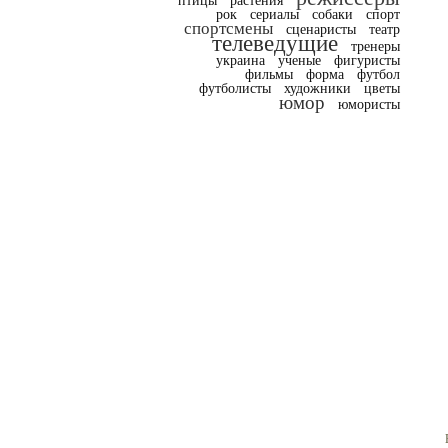
птицы
растения
рок
сериалы
собаки
спорт
спортсмены
сценаристы
театр
телеведущие
тренеры
украина
ученые
фигуристы
фильмы
форма
футбол
футболисты
художники
цветы
юмор
юмористы