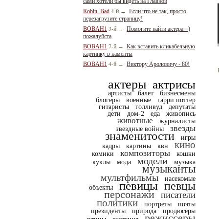
сами хотели бы видеть на Главной
4-й
Robin_Bad
→
Если что не так, просто
перезагрузите страницу!
3-й
BOBAH1
→
Помогите найти актера =)
пожалуйста
7-й
BOBAH1
→
Как вставить кликабельную
картинку в каменты
4-й
BOBAH1
→
Виктору Ароловичу - 80!
актеры
актрисы
артисты
балет
бизнесмены
блогеры
военные
гарри поттер
гитаристы
голливуд
депутаты
дети
дом-2
еда
живопись
животные
журналисты
звезды
звездные войны
знаменитости
игры
кино
кадры
картины
квн
композиторы
комики
кошки
модели
куклы
мода
музыка
музыканты
мультфильмы
насекомые
певицы
певцы
объекты
персонажи
писатели
политики
портреты
поэты
президенты
природа
продюсеры
режиссеры