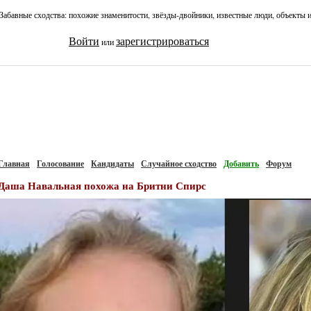
Забавные сходства: похожие знаменитости, звёзды-двойники, известные люди, объекты 
Войти
зарегистрироваться
или
Главная
Голосование
Кандидаты
Случайное сходство
Добавить
Форум
Даша Навальная похожа на Бритни Спирс