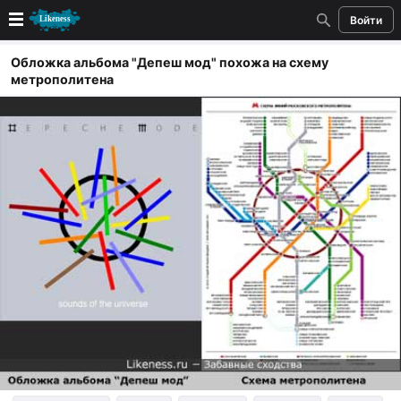
Войти
Новые
Обложка альбома "Депеш мод" похожа на схему
метрополитена
Лучшие
Голосование
Кандидаты
Случайное сходство 👍
Создать сходство
Для публикации необходима авторизация
Поиск