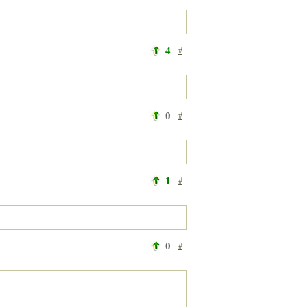
4
#
0
#
1
#
0
#