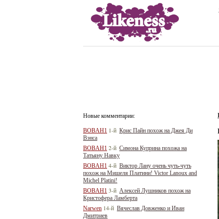
Новые комментарии:
1-й
BOBAH1
Крис Пайн похож на Джея Ди
Вэнса
2-й
BOBAH1
Симона Куприна похожа на
Татьяну Навку
4-й
BOBAH1
Виктор Лану очень чуть-чуть
похож на Мишеля Платини! Victor Lanoux and
Michel Platini!
3-й
BOBAH1
Алексей Лушников похож на
Кристофера Ламберта
14-й
Narwen
Вячеслав Довженко и Иван
Дмитриев