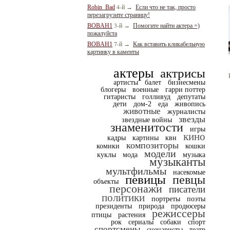
4-й
Robin_Bad
→
Если что не так, просто
перезагрузите страницу!
3-й
BOBAH1
→
Помогите найти актера =)
пожалуйста
7-й
BOBAH1
→
Как вставить кликабельную
картинку в каменты
актеры
актрисы
артисты
балет
бизнесмены
блогеры
военные
гарри поттер
гитаристы
голливуд
депутаты
дети
дом-2
еда
живопись
животные
журналисты
звезды
звездные войны
знаменитости
игры
кино
кадры
картины
квн
композиторы
комики
кошки
модели
куклы
мода
музыка
музыканты
мультфильмы
насекомые
певицы
певцы
объекты
персонажи
писатели
политики
портреты
поэты
президенты
природа
продюсеры
режиссеры
птицы
растения
рок
сериалы
собаки
спорт
спортсмены
сценаристы
театр