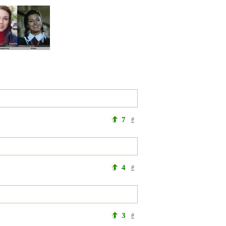
7
#
4
#
3
#