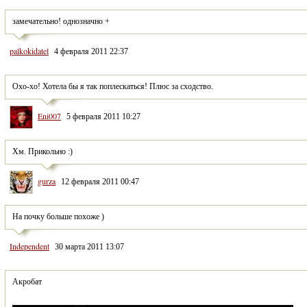
замечательно! однозначно +
palkokidatel
4 февраля 2011 22:37
Охо-хо! Хотела бы я так поплескаться! Плюс за сходство.
Eni007
5 февраля 2011 10:27
Хм. Прикольно :)
gurza
12 февраля 2011 00:47
На почку больше похоже )
Independent
30 марта 2011 13:07