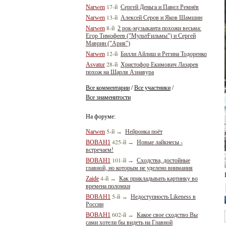
17-й
Narwen
Сергей Деньга и Павел Ремнёв
13-й
Narwen
Алексей Серов и Яков Шамшин
8-й
Narwen
2 рок-музыканта похожи весьма:
Егор Тимофеев ("МультFильмы") и Сергей
Маврин ("Ария")
12-й
Narwen
Билли Айлиш и Регина Тодоренко
28-й
Asvatur
Христофор Екимович Лазарев
похож на Шарля Азнавура
Все комментарии
Все участники
/
/
Все знаменитости
На форуме:
5-й
Narwen
→
Нейронка поёт
425-й
BOBAH1
→
Новые лайкнесы -
встречаем!
101-й
BOBAH1
→
Сходства, достойные
главной, но которым не уделено внимания
4-й
Zaide
→
Как прикладывать картинку во
времена поломки
5-й
BOBAH1
→
Недоступность Likeness в
России
602-й
BOBAH1
→
Какое свое сходство Вы
сами хотели бы видеть на Главной