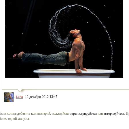
Luna
12 декабря 2012 13:47
Если хотите добавить комментарий, пожалуйста,
зарегистрируйтесь
или
авторизуйтесь
. П
более одной минуты.