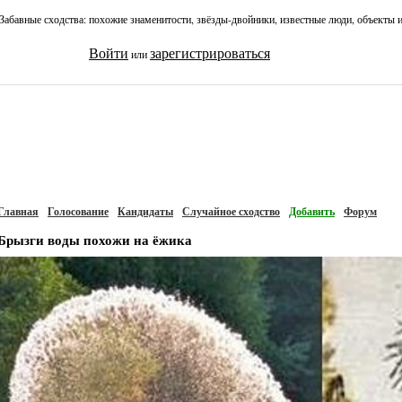
Забавные сходства: похожие знаменитости, звёзды-двойники, известные люди, объекты 
Войти
зарегистрироваться
или
Главная
Голосование
Кандидаты
Случайное сходство
Добавить
Форум
Брызги воды похожи на ёжика