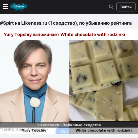
Войти
Новые
#Spirt
на Likeness.ru (1 сходство)
, по убыванию рейтинга
Yury Topchiy напоминает White chocolate with rodzinki
Лучшие
Голосование
Кандидаты
Случайное сходство 👍
Создать сходство
Для публикации необходима авторизация
Поиск