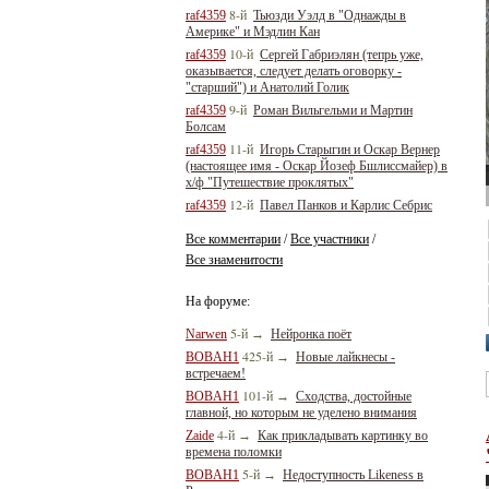
8-й
raf4359
Тьюзди Уэлд в "Однажды в
Америке" и Мэдлин Кан
10-й
raf4359
Сергей Габриэлян (тепрь уже,
оказывается, следует делать оговорку -
"старший") и Анатолий Голик
9-й
raf4359
Роман Вильгельми и Мартин
Болсам
11-й
raf4359
Игорь Старыгин и Оскар Вернер
(настоящее имя - Оскар Йозеф Бшлиссмайер) в
х/ф "Путешествие проклятых"
12-й
raf4359
Павел Панков и Карлис Себрис
Все комментарии
Все участники
/
/
Все знаменитости
На форуме:
5-й
Narwen
→
Нейронка поёт
425-й
BOBAH1
→
Новые лайкнесы -
встречаем!
101-й
BOBAH1
→
Сходства, достойные
главной, но которым не уделено внимания
4-й
Zaide
→
Как прикладывать картинку во
времена поломки
5-й
BOBAH1
→
Недоступность Likeness в