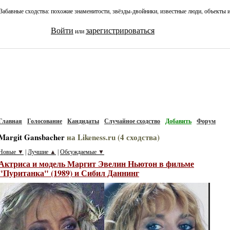
Забавные сходства: похожие знаменитости, звёзды-двойники, известные люди, объекты 
Войти
зарегистрироваться
или
Главная
Голосование
Кандидаты
Случайное сходство
Добавить
Форум
Margit Gansbacher
на Likeness.ru (4 сходства)
Новые
▼
Лучшие
▲
Обсуждаемые
▼
|
|
Актриса и модель Маргит Эвелин Ньютон в фильме
"Пуританка" (1989) и Сибил Даннинг