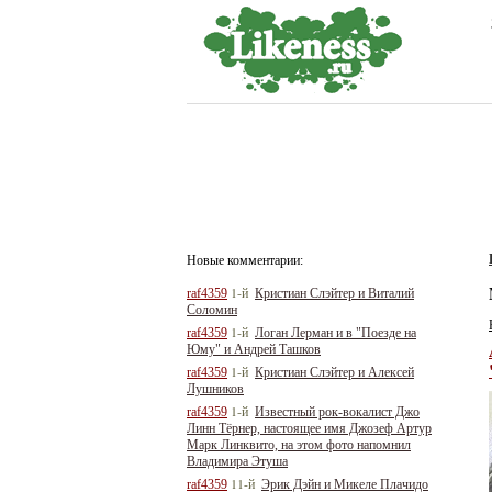
Новые комментарии:
1-й
raf4359
Кристиан Слэйтер и Виталий
Соломин
1-й
raf4359
Логан Лерман и в "Поезде на
Юму" и Андрей Ташков
1-й
raf4359
Кристиан Слэйтер и Алексей
Лушников
1-й
raf4359
Известный рок-вокалист Джо
Линн Тёрнер, настоящее имя Джозеф Артур
Марк Линквито, на этом фото напомнил
Владимира Этуша
11-й
raf4359
Эрик Дэйн и Микеле Плачидо