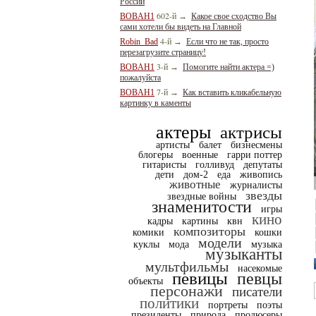
России
602-й
BOBAH1
→
Какое свое сходство Вы
сами хотели бы видеть на Главной
4-й
Robin_Bad
→
Если что не так, просто
перезагрузите страницу!
3-й
BOBAH1
→
Помогите найти актера =)
пожалуйста
7-й
BOBAH1
→
Как вставить кликабельную
картинку в каменты
актеры
актрисы
артисты
балет
бизнесмены
блогеры
военные
гарри поттер
гитаристы
голливуд
депутаты
дети
дом-2
еда
живопись
животные
журналисты
звезды
звездные войны
знаменитости
игры
кино
кадры
картины
квн
композиторы
комики
кошки
модели
куклы
мода
музыка
музыканты
мультфильмы
насекомые
певицы
певцы
объекты
персонажи
писатели
политики
портреты
поэты
президенты
природа
продюсеры