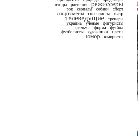
режиссеры
птицы
растения
рок
сериалы
собаки
спорт
спортсмены
сценаристы
театр
телеведущие
тренеры
украина
ученые
фигуристы
фильмы
форма
футбол
футболисты
художники
цветы
юмор
юмористы