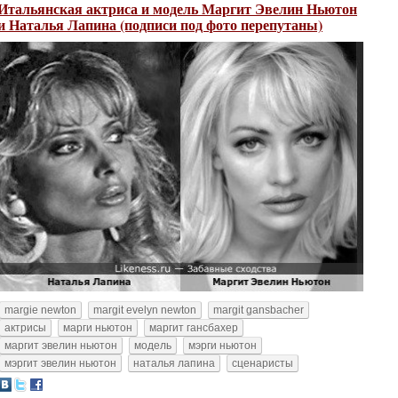
Итальянская актриса и модель Маргит Эвелин Ньютон
и Наталья Лапина (подписи под фото перепутаны)
margie newton
margit evelyn newton
margit gansbacher
актрисы
марги ньютон
маргит гансбахер
маргит эвелин ньютон
модель
мэрги ньютон
мэргит эвелин ньютон
наталья лапина
сценаристы