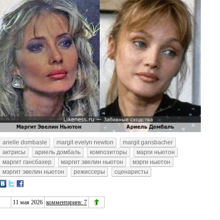
arielle dombasle
margit evelyn newton
margit gansbacher
актрисы
ариель домбаль
композиторы
марги ньютон
маргит гансбахер
маргит эвелин ньютон
мэрги ньютон
мэргит эвелин ньютон
режиссеры
сценаристы
11 мая 2026
комментариев: 7