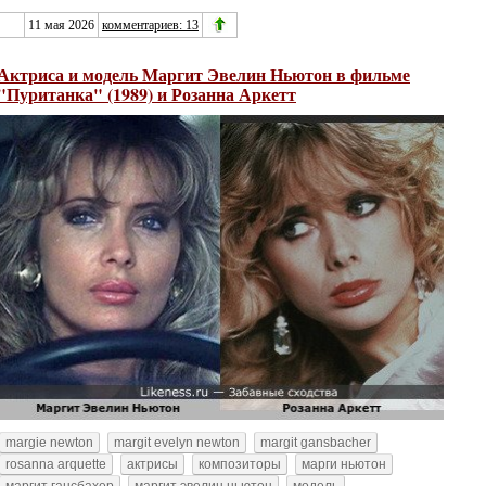
11 мая 2026
комментариев: 13
Актриса и модель Маргит Эвелин Ньютон в фильме
"Пуританка" (1989) и Розанна Аркетт
margie newton
margit evelyn newton
margit gansbacher
rosanna arquette
актрисы
композиторы
марги ньютон