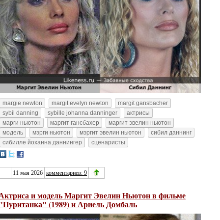
margie newton
margit evelyn newton
margit gansbacher
sybil danning
sybille johanna danninger
актрисы
марги ньютон
маргит гансбахер
маргит эвелин ньютон
модель
мэрги ньютон
мэргит эвелин ньютон
сибил даннинг
сибилле йоханна даннингер
сценаристы
11 мая 2026
комментариев: 9
Актриса и модель Маргит Эвелин Ньютон в фильме
"Пуританка" (1989) и Ариель Домбаль