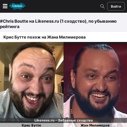
Войти
Новые
#Chris Bouttе
на Likeness.ru (1 сходство)
, по убыванию
рейтинга
Лучшие
Крис Бутте похож на Жана Милимерова
Голосование
Кандидаты
Случайное сходство 👍
Создать сходство
Для публикации необходима авторизация
Поиск