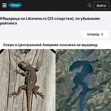
Войти
Новые
#Ящерица
на Likeness.ru (23 сходства)
, по убыванию
рейтинга
Лучшие
вперёд →
Голосование
Озеро в Центральной Америке похожее на ящерицу
Кандидаты
Случайное сходство 👍
Создать сходство
Для публикации необходима авторизация
Поиск