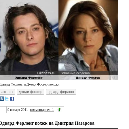
Эдвард Ферлонг и Джоди Фостер похожи
актеры
джоди фостер
эдвард ферлонг
9 января 2011
комментариев: 1
Эдвард Ферлонг похож на Дмитрия Назарова