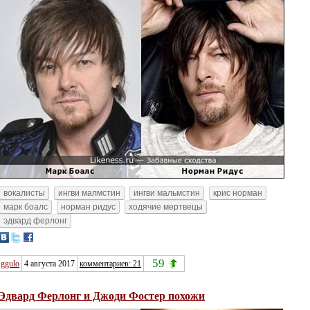
вокалисты
ингви малмстин
ингви мальмстин
крис норман
марк боалс
норман ридус
ходячие мертвецы
эдвард ферлонг
59
ggulo
4 августа 2017
комментариев: 21
Эдвард Ферлонг и Джоди Фостер похожи