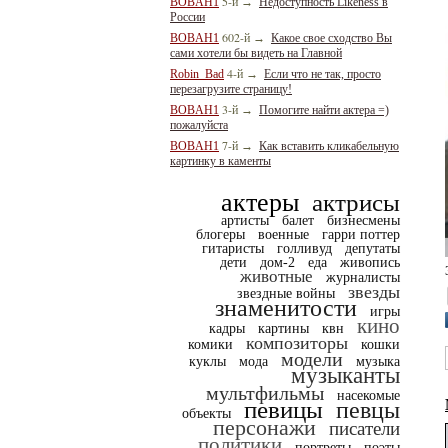
5-й
BOBAH1
→
Недоступность Likeness в
России
602-й
BOBAH1
→
Какое свое сходство Вы
сами хотели бы видеть на Главной
4-й
Robin_Bad
→
Если что не так, просто
перезагрузите страницу!
3-й
BOBAH1
→
Помогите найти актера =)
пожалуйста
7-й
BOBAH1
→
Как вставить кликабельную
картинку в каменты
актеры
актрисы
артисты
балет
бизнесмены
блогеры
военные
гарри поттер
гитаристы
голливуд
депутаты
дети
дом-2
еда
живопись
животные
журналисты
звезды
звездные войны
знаменитости
игры
кино
кадры
картины
квн
композиторы
комики
кошки
модели
куклы
мода
музыка
музыканты
мультфильмы
насекомые
певицы
певцы
объекты
персонажи
писатели
политики
портреты
поэты