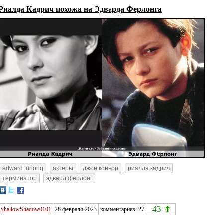
Риалда Кадрич похожа на Эдварда Ферлонга
edward furlong
актеры
джон коннор
риалда кадрич
терминатор
эдвард ферлонг
43
ShallowShadow0101
28 февраля 2023
комментариев: 27