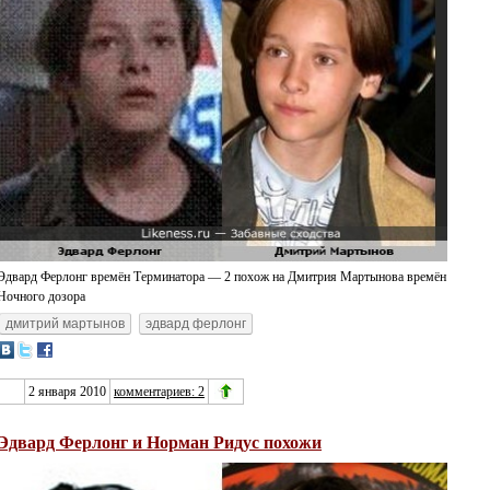
Эдвард Ферлонг времён Терминатора — 2 похож на Дмитрия Мартынова времён
Ночного дозора
дмитрий мартынов
эдвард ферлонг
2 января 2010
комментариев: 2
Эдвард Ферлонг и Норман Ридус похожи