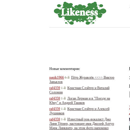
Новые комментарии:
6-й
papik1966
Пётр Журавлёв <<>> Виктор
Завьялов
1-й
raf4359
Кристиан Слэйтер и Виталий
Соломин
1-й
raf4359
Логан Лерман и в "Поезде на
Юму" и Андрей Ташков
1-й
raf4359
Кристиан Слэйтер и Алексей
Лушников
1-й
raf4359
Известный рок-вокалист Джо
Линн Тёрнер, настоящее имя Джозеф Артур
Марк Линквито, на этом фото напомнил