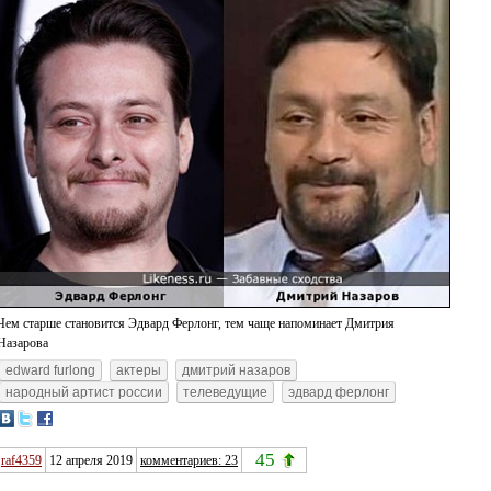
Чем старше становится Эдвард Ферлонг, тем чаще напоминает Дмитрия
Назарова
edward furlong
актеры
дмитрий назаров
народный артист россии
телеведущие
эдвард ферлонг
45
raf4359
12 апреля 2019
комментариев: 23