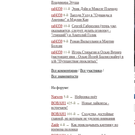
Владимира Этуша
11-й
raf4359
Эрик Дэйн и Микеле Плачидо
8-й
raf4359
Тьюзди Уэлд в "Однажды в
Америке" и Мэдлин Кан
10-й
raf4359
Сергей Габриэлян (тепрь уже,
оказывается, следует делать оговорку -
"старший") и Анатолий Голик
9-й
raf4359
Роман Вильгельми и Мартин
Болсам
11-й
raf4359
Игорь Старыгин и Оскар Вернер
(настоящее имя - Оскар Йозеф Бшлиссмайер) в
х/ф "Путешествие проклятых"
Все комментарии
Все участники
/
/
Все знаменитости
На форуме:
5-й
Narwen
→
Нейронка поёт
425-й
BOBAH1
→
Новые лайкнесы -
встречаем!
101-й
BOBAH1
→
Сходства, достойные
главной, но которым не уделено внимания
4-й
Zaide
→
Как прикладывать картинку во
времена поломки