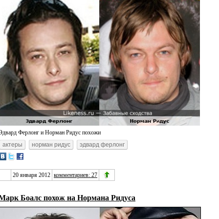
Эдвард Ферлонг и Норман Ридус похожи
актеры
норман ридус
эдвард ферлонг
20 января 2012
комментариев: 27
Марк Боалс похож на Нормана Ридуса