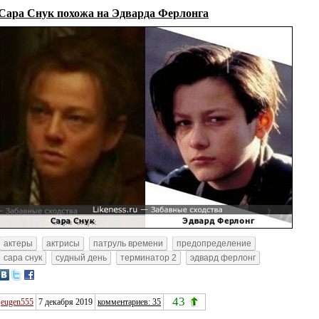
Сара Снук похожа на Эдварда Ферлонга
актеры
актрисы
патруль времени
предопределение
сара снук
судный день
терминатор 2
эдвард ферлонг
43
eugen555
7 декабря 2019
комментариев: 35