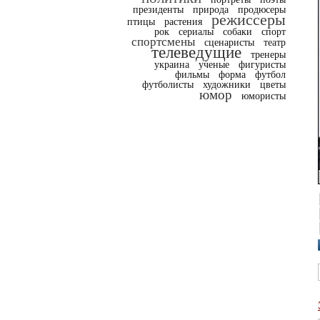
президенты
природа
продюсеры
режиссеры
птицы
растения
рок
сериалы
собаки
спорт
спортсмены
сценаристы
театр
телеведущие
тренеры
украина
ученые
фигуристы
фильмы
форма
футбол
футболисты
художники
цветы
юмор
юмористы