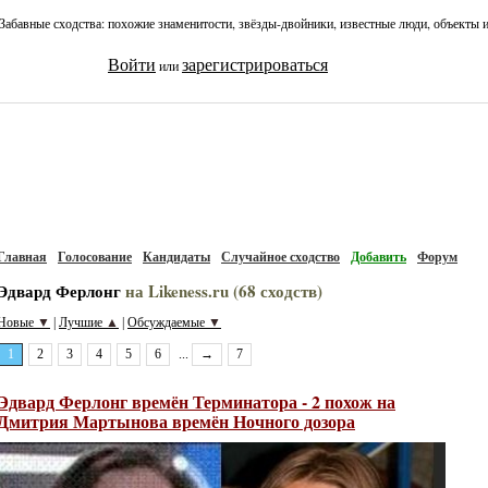
Забавные сходства: похожие знаменитости, звёзды-двойники, известные люди, объекты 
Войти
зарегистрироваться
или
Главная
Голосование
Кандидаты
Случайное сходство
Добавить
Форум
Эдвард Ферлонг
на Likeness.ru (68 сходств)
Новые
▼
Лучшие
▲
Обсуждаемые
▼
|
|
1
2
3
4
5
6
...
→
7
Эдвард Ферлонг времён Терминатора - 2 похож на
Дмитрия Мартынова времён Ночного дозора