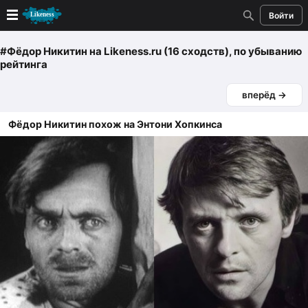
Войти
Новые
#Фёдор Никитин
на Likeness.ru (16 сходств)
, по убыванию
рейтинга
Лучшие
вперёд →
Голосование
Фёдор Никитин похож на Энтони Хопкинса
Кандидаты
Случайное сходство 👍
Создать сходство
Для публикации необходима авторизация
Поиск