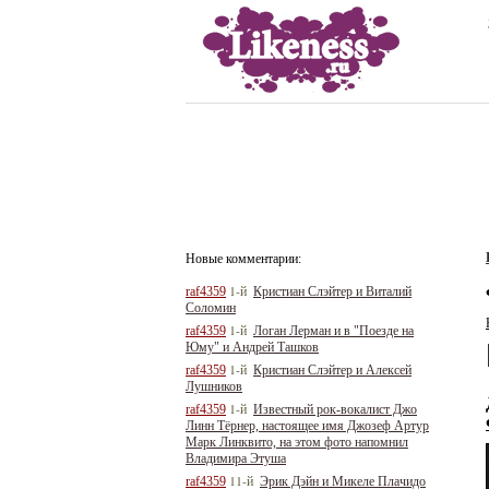
Новые комментарии:
1-й
raf4359
Кристиан Слэйтер и Виталий
Соломин
1-й
raf4359
Логан Лерман и в "Поезде на
Юму" и Андрей Ташков
1-й
raf4359
Кристиан Слэйтер и Алексей
Лушников
1-й
raf4359
Известный рок-вокалист Джо
Линн Тёрнер, настоящее имя Джозеф Артур
Марк Линквито, на этом фото напомнил
Владимира Этуша
11-й
raf4359
Эрик Дэйн и Микеле Плачидо