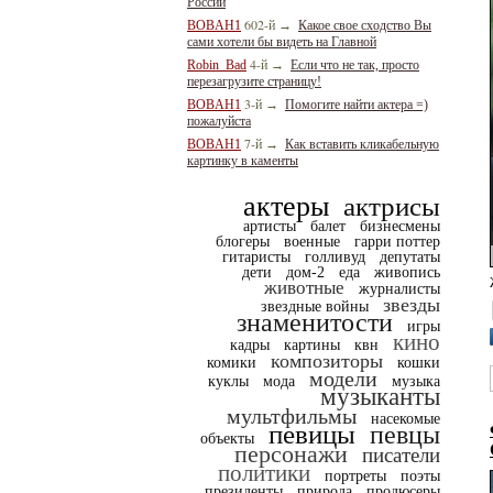
России
602-й
BOBAH1
→
Какое свое сходство Вы
сами хотели бы видеть на Главной
4-й
Robin_Bad
→
Если что не так, просто
перезагрузите страницу!
3-й
BOBAH1
→
Помогите найти актера =)
пожалуйста
7-й
BOBAH1
→
Как вставить кликабельную
картинку в каменты
актеры
актрисы
артисты
балет
бизнесмены
блогеры
военные
гарри поттер
гитаристы
голливуд
депутаты
дети
дом-2
еда
живопись
животные
журналисты
звезды
звездные войны
знаменитости
игры
кино
кадры
картины
квн
композиторы
комики
кошки
модели
куклы
мода
музыка
музыканты
мультфильмы
насекомые
певицы
певцы
объекты
персонажи
писатели
политики
портреты
поэты
президенты
природа
продюсеры