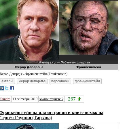
Жерар Депардье - Франкенштейн (Frankenstein)
актеры
жерар депардье
персонажи
франкенштейн
267
Sundro
13 сентября 2010
комментариев: 7
Франкенштейн на иллюстрации в книге похож на
Сергея Глушко (Тарзана)