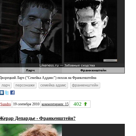
Дворецкий Ларч ("Семейка Аддамс") похож на Франкенштейна
ларч
персонажи
семейка адамс
франкенштейн
402
Sundro
19 сентября 2010
комментариев: 15
Жерар Депардье - Франкенштейн?