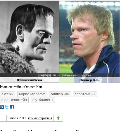
Франкенштейн и Оливер Кан
актеры
борис карлофф
оливер кан
спортсмены
франкенштейн
футболисты
9 июля 2011
комментариев: 4