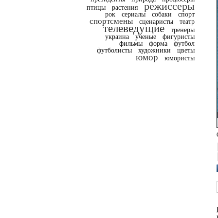
режиссеры
птицы
растения
рок
сериалы
собаки
спорт
спортсмены
сценаристы
театр
телеведущие
тренеры
украина
ученые
фигуристы
фильмы
форма
футбол
футболисты
художники
цветы
юмор
юмористы