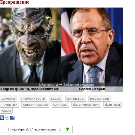
Превращение
демоны
знаменитости
кадры
министры
персонажи
политики
сергей лавров
фильмы
франкенштейн
фэнтези
юмор
13 октября 2017
комментариев: 11