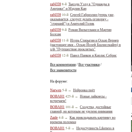
8-й
raf4359
Тьюзди Уэлд в "Однажды в
Америке" и Мэдлин Кан
10-й
raf4359
Сергей Габриэлян (тепрь уже,
оказывается, следует делать оговорку -
"старший") и Анатолий Голик
9-й
raf4359
Роман Вильгельми и Мартин
Болсам
11-й
raf4359
Игорь Старыгин и Оскар Вернер
(настоящее имя - Оскар Йозеф Бшлиссмайер) в
х/ф "Путешествие проклятых"
12-й
raf4359
Павел Панков и Карлис Себрис
Все комментарии
Все участники
/
/
Все знаменитости
На форуме:
5-й
Narwen
→
Нейронка поёт
425-й
BOBAH1
→
Новые лайкнесы -
встречаем!
101-й
BOBAH1
→
Сходства, достойные
главной, но которым не уделено внимания
4-й
Zaide
→
Как прикладывать картинку во
времена поломки
5-й
BOBAH1
→
Недоступность Likeness в