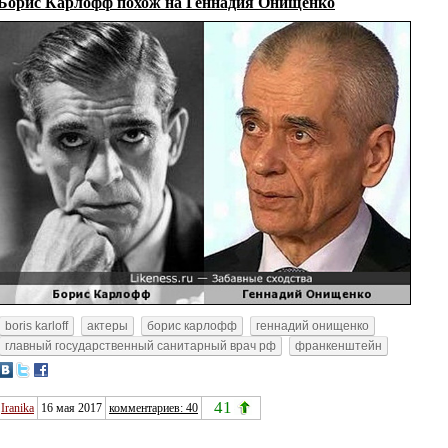
Борис Карлофф похож на Геннадия Онищенко
boris karloff
актеры
борис карлофф
геннадий онищенко
главный государственный санитарный врач рф
франкенштейн
41
Iranika
16 мая 2017
комментариев: 40