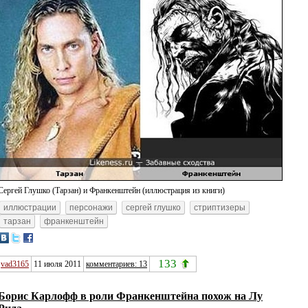
Сергей Глушко (Тарзан) и Франкенштейн (иллюстрация из книги)
иллюстрации
персонажи
сергей глушко
стриптизеры
тарзан
франкенштейн
133
vad3165
11 июля 2011
комментариев: 13
Борис Карлофф в роли Франкенштейна похож на Лу
Рида