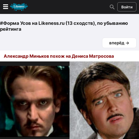
Войти
Новые
#Форма Усов
на Likeness.ru (13 сходств)
, по убыванию
рейтинга
Лучшие
вперёд →
Голосование
Александр Миньков похож на Дениса Матросова
Кандидаты
Случайное сходство 👍
Создать сходство
Для публикации необходима авторизация
Поиск