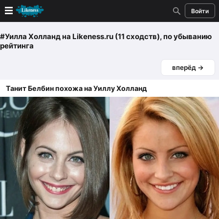
Войти
Новые
#Уилла Холланд
на Likeness.ru (11 сходств)
, по убыванию
рейтинга
Лучшие
вперёд →
Голосование
Танит Белбин похожа на Уиллу Холланд
Кандидаты
Случайное сходство 👍
Создать сходство
Для публикации необходима авторизация
Поиск