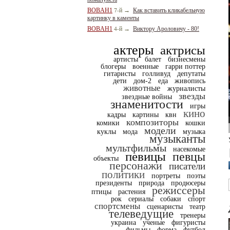
7-й
BOBAH1
→
Как вставить кликабельную
картинку в каменты
4-й
BOBAH1
→
Виктору Ароловичу - 80!
актеры
актрисы
артисты
балет
бизнесмены
блогеры
военные
гарри поттер
гитаристы
голливуд
депутаты
дети
дом-2
еда
живопись
животные
журналисты
звезды
звездные войны
знаменитости
игры
кино
кадры
картины
квн
композиторы
комики
кошки
модели
куклы
мода
музыка
музыканты
мультфильмы
насекомые
певицы
певцы
объекты
персонажи
писатели
политики
портреты
поэты
президенты
природа
продюсеры
режиссеры
птицы
растения
рок
сериалы
собаки
спорт
спортсмены
сценаристы
театр
телеведущие
тренеры
украина
ученые
фигуристы
фильмы
форма
футбол