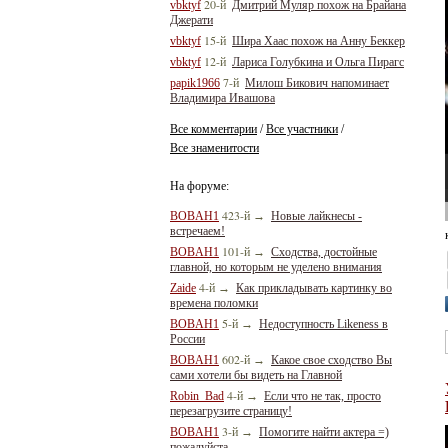
20-й
vbktyf
Дмитрий Муляр похож на Брайана
Джерати
15-й
vbktyf
Шира Хаас похож на Анну Беккер
12-й
vbktyf
Лариса Голубкина и Ольга Пирагс
7-й
papik1966
Милош Бикович напоминает
Владимира Ивашова
Все комментарии
Все участники
/
/
Все знаменитости
На форуме:
423-й
BOBAH1
→
Новые лайкнесы -
встречаем!
101-й
BOBAH1
→
Сходства, достойные
главной, но которым не уделено внимания
4-й
Zaide
→
Как прикладывать картинку во
времена поломки
5-й
BOBAH1
→
Недоступность Likeness в
России
602-й
BOBAH1
→
Какое свое сходство Вы
сами хотели бы видеть на Главной
4-й
Robin_Bad
→
Если что не так, просто
перезагрузите страницу!
3-й
BOBAH1
→
Помогите найти актера =)
пожалуйста