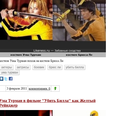
костюм Умы Турман похож на костюм Брюса Ли
актеры
актрисы
боевик
брюс ли
убить билла
ума турман
3 февраля 2011
комментариев: 6
Ума Турман в фильме "Убить Билла" как Желтый
Рейнджер