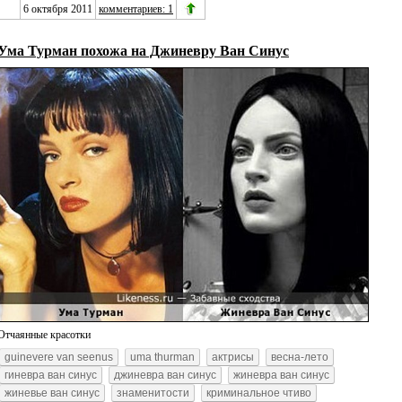
6 октября 2011
комментариев: 1
Ума Турман похожа на Джиневру Ван Синус
Отчаянные красотки
guinevere van seenus
uma thurman
актрисы
весна-лето
гиневра ван синус
джиневра ван синус
жиневра ван синус
жиневье ван синус
знаменитости
криминальное чтиво