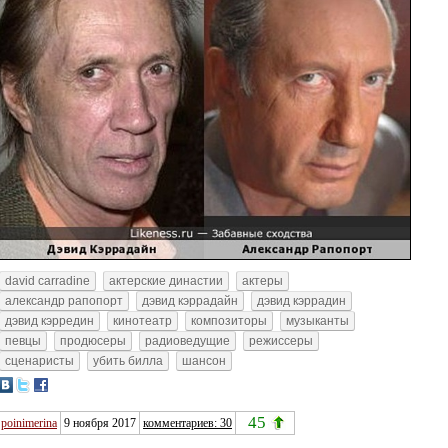
david carradine
актерские династии
актеры
александр рапопорт
дэвид кэррадайн
дэвид кэррадин
дэвид кэрредин
кинотеатр
композиторы
музыканты
певцы
продюсеры
радиоведущие
режиссеры
сценаристы
убить билла
шансон
45
poinimerina
9 ноября 2017
комментариев: 30