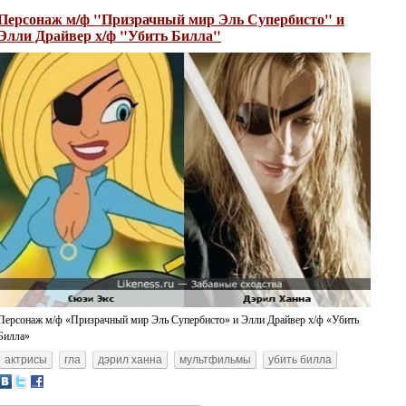
Персонаж м/ф "Призрачный мир Эль Супербисто" и
Элли Драйвер х/ф "Убить Билла"
Персонаж м/ф «Призрачный мир Эль Супербисто» и Элли Драйвер х/ф «Убить
Билла»
актрисы
гла
дэрил ханна
мультфильмы
убить билла