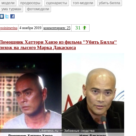
модели
продюсеры
сценаристы
топ-модели
убить билла
ума турман
фотомодели
31
poinimerina
4 ноября 2019
комментариев: 25
Помощник Хаттори Ханзо из фильма "Убить Билла"
похож на лысого Марка Дакаскоса