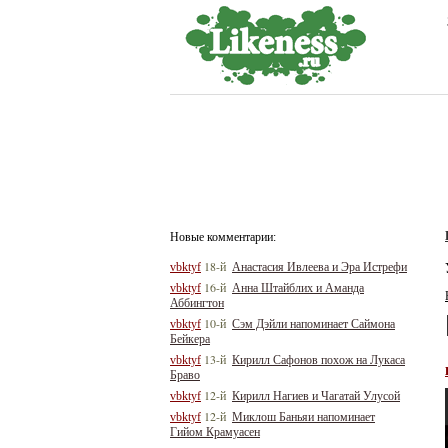
Новые комментарии:
18-й
vbktyf
Анастасия Ивлеева и Эра Истрефи
16-й
vbktyf
Анна Штайблих и Аманда
Аббингтон
10-й
vbktyf
Сэм Дэйли напоминает Саймона
Бейкера
13-й
vbktyf
Кирилл Сафонов похож на Лукаса
Браво
12-й
vbktyf
Кирилл Нагиев и Чагатай Улусой
12-й
vbktyf
Миклош Баньяи напоминает
Гийом Крамуасен