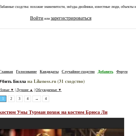
Забавные сходства: похожие знаменитости, звёзды-двойники, известные люди, объекты 
Войти
зарегистрироваться
или
Главная
Голосование
Кандидаты
Случайное сходство
Добавить
Форум
Убить Билла
на Likeness.ru (31 сходство)
Новые
▼
Лучшие
▲
Обсуждаемые
▼
|
|
1
2
3
4
→
4
костюм Умы Турман похож на костюм Брюса Ли