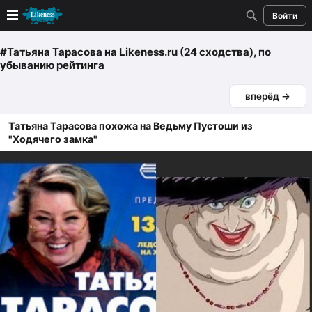
Войти
Новые
#Татьяна Тарасова
на Likeness.ru (24 сходства)
, по
убыванию рейтинга
Лучшие
вперёд →
Голосование
Татьяна Тарасова похожа на Ведьму Пустоши из
"Ходячего замка"
Кандидаты
Случайное сходство 👍
Создать сходство
Для публикации необходима авторизация
Поиск