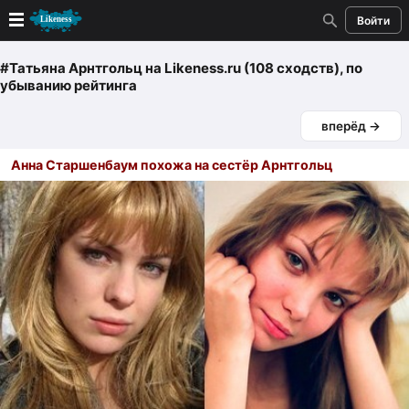
Войти
Новые
#Татьяна Арнтгольц
на Likeness.ru (108 сходств)
, по
убыванию рейтинга
Лучшие
вперёд →
Голосование
Анна Старшенбаум похожа на сестёр Арнтгольц
Кандидаты
Случайное сходство 👍
Создать сходство
Для публикации необходима авторизация
Поиск