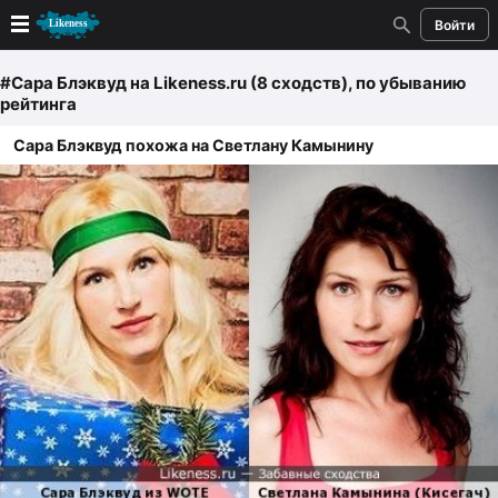
Войти
Новые
#Сара Блэквуд
на Likeness.ru (8 сходств)
, по убыванию
рейтинга
Лучшие
Сара Блэквуд похожа на Светлану Камынину
Голосование
Кандидаты
Случайное сходство 👍
Создать сходство
Для публикации необходима авторизация
Поиск