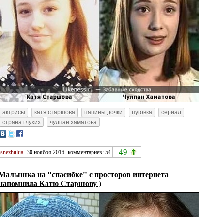
актрисы
катя старшова
папины дочки
пуговка
сериал
страна глухих
чулпан хаматова
49
snezhulua
30 ноября 2016
комментариев: 54
Малышка на "спасибке" с просторов интернета
напомнила Катю Старшову )