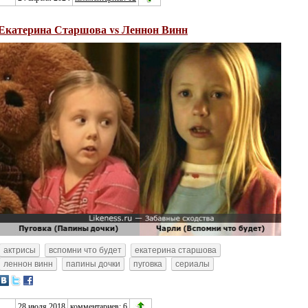
Екатерина Старшова vs Леннон Винн
актрисы
вспомни что будет
екатерина старшова
леннон винн
папины дочки
пуговка
сериалы
28 июля 2018
комментариев: 6