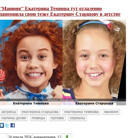
"Манюня" Екатерина Темнова тут отдаленно
напомнила свою тезку Екатерину Старшову в детстве
актрисы
екатерина старшова
екатерина темнова
манюня
папины дочки
певицы
пуговка
сериалы
24 апреля 2024
комментариев: 12