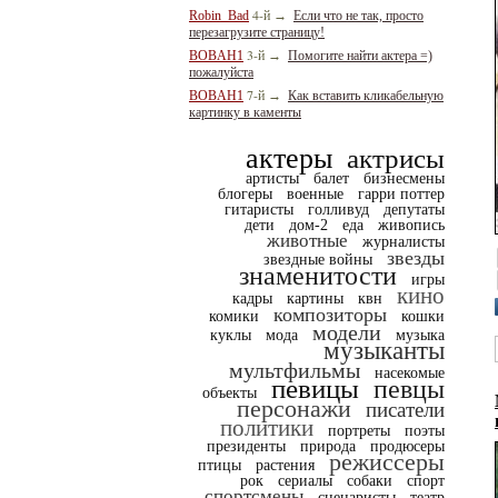
4-й
Robin_Bad
→
Если что не так, просто
перезагрузите страницу!
3-й
BOBAH1
→
Помогите найти актера =)
пожалуйста
7-й
BOBAH1
→
Как вставить кликабельную
картинку в каменты
актеры
актрисы
артисты
балет
бизнесмены
блогеры
военные
гарри поттер
гитаристы
голливуд
депутаты
дети
дом-2
еда
живопись
животные
журналисты
звезды
звездные войны
знаменитости
игры
кино
кадры
картины
квн
композиторы
комики
кошки
модели
куклы
мода
музыка
музыканты
мультфильмы
насекомые
певицы
певцы
объекты
персонажи
писатели
политики
портреты
поэты
президенты
природа
продюсеры
режиссеры
птицы
растения
рок
сериалы
собаки
спорт
спортсмены
сценаристы
театр