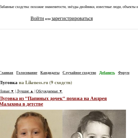
Забавные сходства: похожие знаменитости, звёзды-двойники, известные люди, объекты 
Войти
зарегистрироваться
или
Главная
Голосование
Кандидаты
Случайное сходство
Добавить
Форум
Пуговка
на Likeness.ru (9 сходств)
Новые
▼
Лучшие
▲
Обсуждаемые
▼
|
|
Пуговка из "Папиных дочек" похожа на Андрея
Малахова в детстве