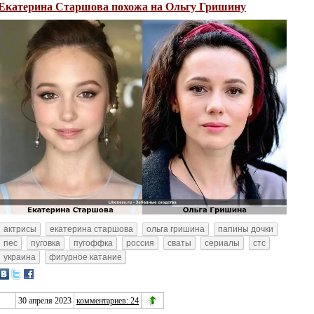
Екатерина Старшова похожа на Ольгу Гришину
актрисы
екатерина старшова
ольга гришина
папины дочки
пес
пуговка
пугоффка
россия
сваты
сериалы
стс
украина
фигурное катание
30 апреля 2023
комментариев: 24