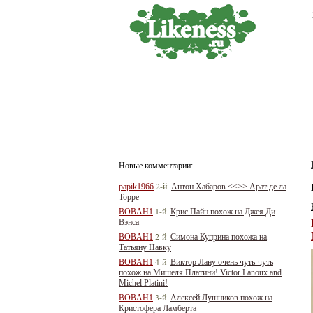
Новые комментарии:
2-й
papik1966
Антон Хабаров <<>> Арат де ла
Торре
1-й
BOBAH1
Крис Пайн похож на Джея Ди
Вэнса
2-й
BOBAH1
Симона Куприна похожа на
Татьяну Навку
4-й
BOBAH1
Виктор Лану очень чуть-чуть
похож на Мишеля Платини! Victor Lanoux and
Michel Platini!
3-й
BOBAH1
Алексей Лушников похож на
Кристофера Ламберта