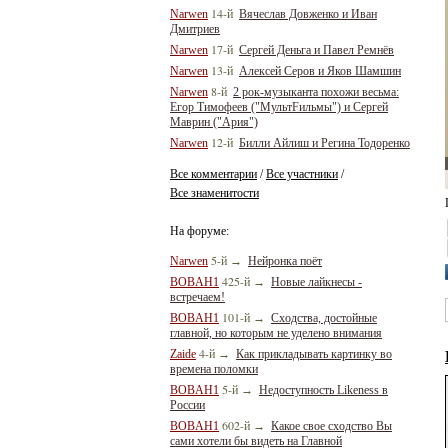
14-й
Narwen
Вячеслав Довженко и Иван
Дмитриев
17-й
Narwen
Сергей Деньга и Павел Ремнёв
13-й
Narwen
Алексей Серов и Яков Шамшин
8-й
Narwen
2 рок-музыканта похожи весьма:
Егор Тимофеев ("МультFильмы") и Сергей
Маврин ("Ария")
12-й
Narwen
Билли Айлиш и Регина Тодоренко
Все комментарии
Все участники
/
/
Все знаменитости
На форуме:
5-й
Narwen
→
Нейронка поёт
425-й
BOBAH1
→
Новые лайкнесы -
встречаем!
101-й
BOBAH1
→
Сходства, достойные
главной, но которым не уделено внимания
4-й
Zaide
→
Как прикладывать картинку во
времена поломки
5-й
BOBAH1
→
Недоступность Likeness в
России
602-й
BOBAH1
→
Какое свое сходство Вы
сами хотели бы видеть на Главной