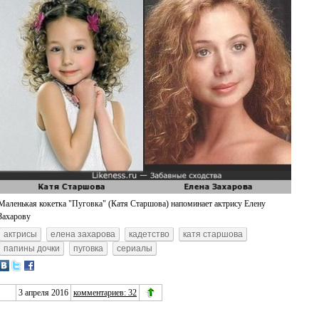
Маленькая кокетка "Пуговка" (Катя Старшова) напоминает актрису Елену
Захарову
актрисы
елена захарова
кадетство
катя старшова
папины дочки
пуговка
сериалы
3 апреля 2016
комментариев: 32