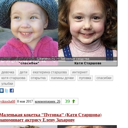
девочка
дети
екатерина старшова
интернет
катя старшова
открытка
папины дочки
пуговка
спасибки
улыбки
39
viktosha68
8 мая 2017
комментариев: 26
Маленькая кокетка "Пуговка" (Катя Старшова)
напоминает актрису Елену Захарову